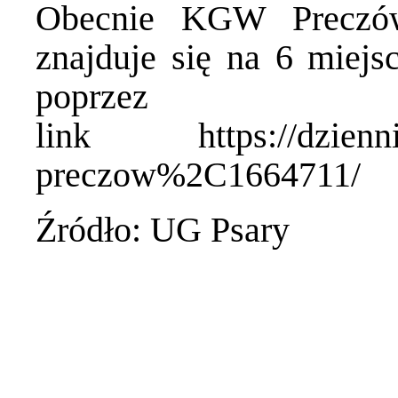
Obecnie KGW Preczó
znajduje się na 6 miej
poprzez
link
https://dzien
preczow%2C1664711/
Źródło: UG Psary