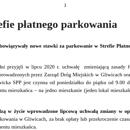
1
efie płatnego parkowania
obowiązywały nowe stawki za parkowanie w Strefie Płat
ni przyjęli w lipcu 2020 r. uchwałę zmieniającą zasady f
prowadzonych przez Zarząd Dróg Miejskich w Gliwicach oraz
wicka SPP jest czynna od poniedziałku do piątku od 9.00 d
u mieszkańca – na jedno mieszkanie (jeden lokal mieszkaln
dzą w życie wprowadzone lipcową uchwałą zmiany w op
rkowania w Gliwicach, za brak opłaty lub przekroczenie czasu
entu mieszkańca.