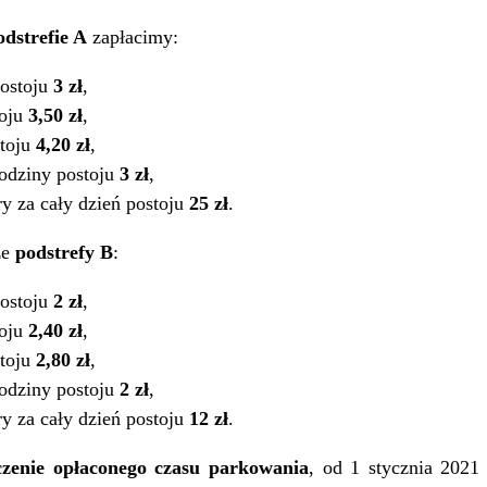
dstrefie A
zapłacimy:
postoju
3 zł
,
toju
3,50 zł
,
stoju
4,20 zł
,
godziny postoju
3 zł
,
y za cały dzień postoju
25 zł
.
że
podstrefy B
:
postoju
2 zł
,
toju
2,40 zł
,
stoju
2,80 zł
,
godziny postoju
2 zł
,
y za cały dzień postoju
12 zł
.
czenie opłaconego czasu parkowania
, od 1 stycznia 2021 