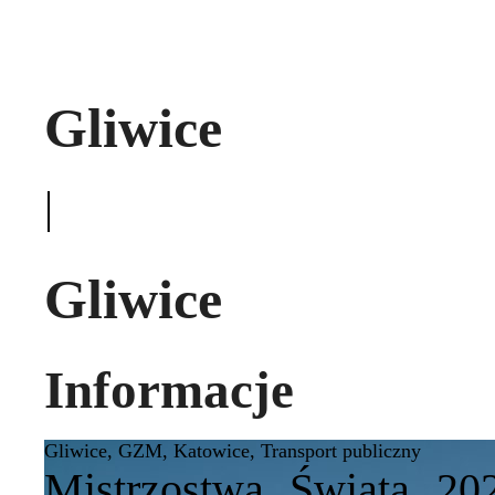
Gliwice
|
Gliwice
Informacje
Gliwice
,
GZM
,
Katowice
,
Transport publiczny
Mistrzostwa Świata 2