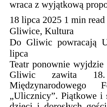
wraca z wyjątkową prop
18 lipca 2025
1 min
read
Gliwice
,
Kultura
Do Gliwic powracają Ul
lipca
Teatr ponownie wyjdzie 
Gliwic zawita 18.
Międzynarodowego F
„Ulicznicy”. Piątkowe i 
dzieci i dorosłych goś