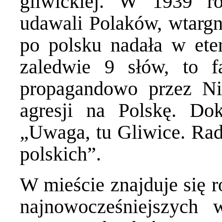
gliwickiej. W 1939 r
udawali Polaków, wtarg
po polsku nadała w ete
zaledwie 9 słów, to f
propagandowo przez Ni
agresji na Polskę. Do
„Uwaga, tu Gliwice. Radi
polskich”.
W mieście znajduje się r
najnowocześniejszych