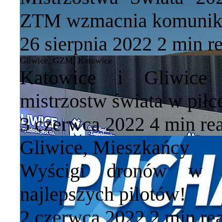
ZTM wzmacnia komunika
26 sierpnia 2022
2 min
r
Gliwice
,
GZM
,
Katowice
Katowice i Gliwice 
mistrzostw świata w pił
3 czerwca 2022
4 min
re
Gliwice
,
Mieszkańcy
Wyścigi dronów w Gl
najlepszych pilotów!
2 czerwca 2022
2 min
re