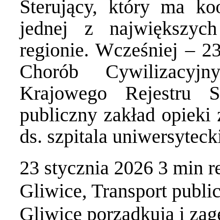
Sterujący, który ma k
jednej z największyc
regionie. Wcześniej – 2
Chorób Cywilizacyj
Krajowego Rejestru 
publiczny zakład opieki 
ds. szpitala uniwersytec
23 stycznia 2026
3 min
r
Gliwice
,
Transport publi
Gliwice porządkują i zag