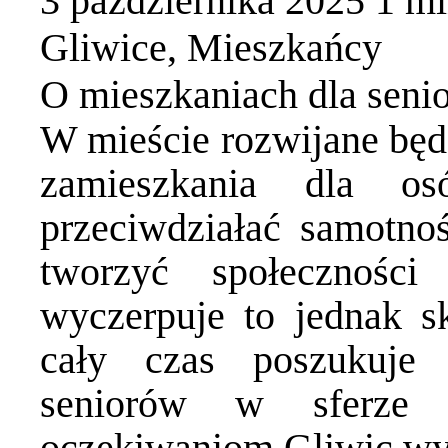
3 października 2025
1 m
Gliwice
,
Mieszkańcy
O mieszkaniach dla seni
W mieście rozwijane bę
zamieszkania dla os
przeciwdziałać samotnoś
tworzyć społeczności
wyczerpuje to jednak sk
cały czas poszukuje 
seniorów w sferze m
oczekiwaniom Gliwic w