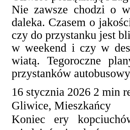
Nie zawsze chodzi o wi
daleka. Czasem o jakości
czy do przystanku jest bl
w weekend i czy w des
wiatą. Tegoroczne pla
przystanków autobusow
16 stycznia 2026
2 min
r
Gliwice
,
Mieszkańcy
Koniec ery kopciuch