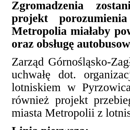
Zgromadzenia zostan
projekt porozumie
Metropolia miałaby pow
oraz obsługę autobusowy
Zarząd Górnośląsko-Zagł
uchwałę dot. organiza
lotniskiem w Pyrzowica
również projekt przebieg
miasta Metropolii z lotni