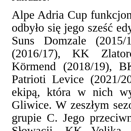
Alpe Adria Cup funkcjon
odbyło się jego sześć ed
Suns Domzale (2015/
(2016/17), KK Zlato
Körmend (2018/19), BK
Patrioti Levice (2021/
ekipą, która w nich w
Gliwice. W zeszłym sez
grupie C. Jego przeciwn
Słowacji, KK Velika