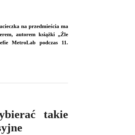
ucieczka na przedmieścia ma
erem, autorem książki „Źle
efie MetroLab podczas 11.
bierać takie
syjne