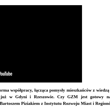
orma współpracy, łącząca pomysły mieszkańców z wiedzą 
ą już w Gdyni i Rzeszowie. Czy GZM jest gotowy 
artoszem Piziakiem z Instytutu Rozwoju Miast i Region