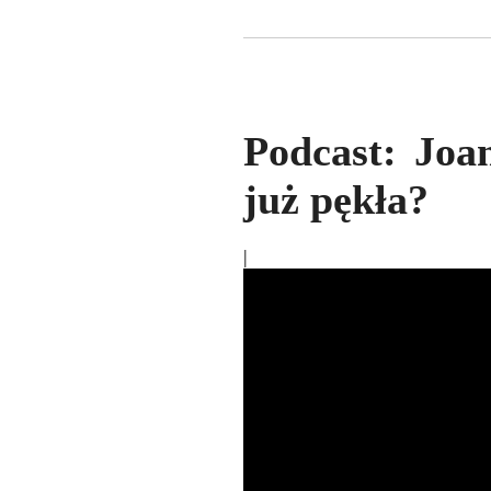
Podcast: Joa
już pękła?
|