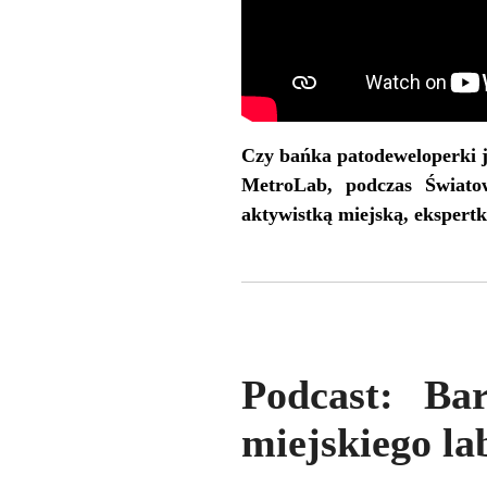
Czy bańka patodeweloperki j
MetroLab, podczas Świat
aktywistką miejską, ekspert
Podcast: Ba
miejskiego l