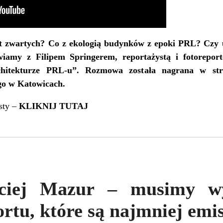
t zwartych? Co z ekologią budynków z epoki PRL? Czy 
iamy z Filipem Springerem, reportażystą i fotoreport
chitekturze PRL-u”. Rozmowa została nagrana w str
go w Katowicach.
sty –
KLIKNIJ TUTAJ
ciej Mazur – musimy wy
rtu, które są najmniej emi