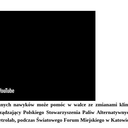
nnych nawyków może pomóc w walce ze zmianami klim
rządzający
Polskiego Stowarzyszenia Paliw Alternatywn
etrolab, podczas Światowego Forum Miejskiego w Katowi