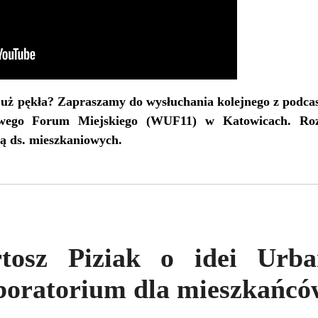
uż pękła? Zapraszamy do wysłuchania kolejnego z podcast
owego Forum Miejskiego (WUF11) w Katowicach. Ro
ką ds. mieszkaniowych.
rtosz Piziak o idei Urba
aboratorium dla mieszkańcó