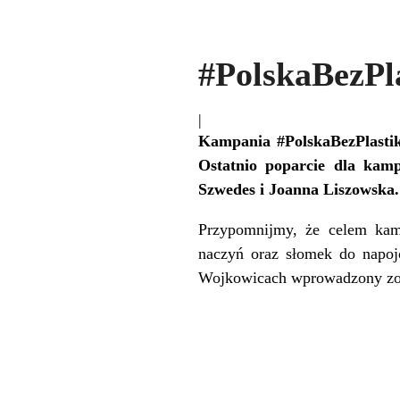
#PolskaBezPl
|
Kampania #PolskaBezPlastik
Ostatnio poparcie dla kamp
Szwedes i Joanna Liszowska.
Przypomnijmy, że celem kamp
naczyń oraz słomek do napoj
Wojkowicach wprowadzony zost