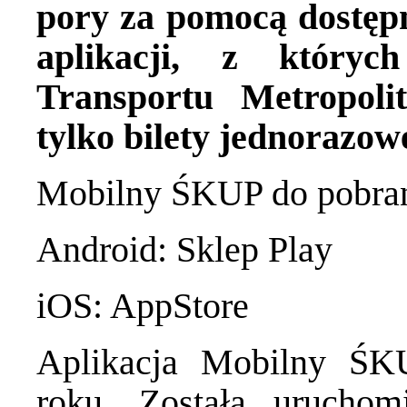
pory za pomocą dostęp
aplikacji, z któryc
Transportu Metropoli
tylko bilety jednorazow
Mobilny ŚKUP do pobran
Android:
Sklep Play
iOS:
AppStore
Aplikacja Mobilny ŚK
roku. Została uruchom