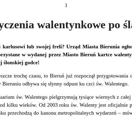
1
yczenia walentynkowe po śl
karlusowi lub swojej freli? Urząd Miasta Bierunia ogłos
korzystane w wydanej przez Miasto Bieruń kartce walent
j ślonskiej godce!
szcze trochę czasu, to Bieruń już rozpoczął przygotowania
w Bieruniu odbywa się słynny odpust ku czci św. Walentego.
uarium św. Walentego pielgrzymują tysiące wiernych z całej P
 od kilku wieków. Od 2003 roku św. Walenty jest oficjalnie 
ńsku przechodzą do kanonu metropolitalnych wydarzeń – mówi