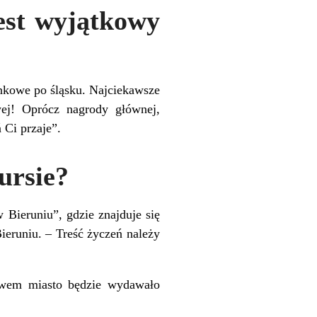
est wyjątkowy
nkowe po śląsku. Najciekawsze
wej! Oprócz nagrody głównej,
 Ci przaje”.
ursie?
w Bieruniu
”, gdzie znajduje się
ieruniu. – Treść życzeń należy
bawem miasto będzie wydawało