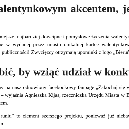
lentynkowym akcentem, j
niejsze, najbardziej dowcipne i pomysłowe życzenia walenty
ne w wydanej przez miasto unikalnej kartce walentynko
a publiczności! Zwycięzcy otrzymają upominki z logo „Bieruń
bić, by wziąć udział w konk
my na nasz odnowiony facebookowy fanpage „
Zakochaj się 
– wyjaśnia Agnieszka Kijas, rzeczniczka Urzędu Miasta w B
tem.
runiu” to element szerszego projektu, ponieważ już nie
m.