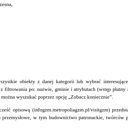
czesna,
stkie obiekty z danej kategorii lub wybrać interesujące
 filtrowania po: nazwie, gminie i atrybutach (wstęp płatny 
 można wyszukać poprzez opcję „Zobacz koniecznie”.
eść opisową (infogzm.metropoliagzm.pl/visitgzm) przedstaw
wo przemysłowe, w tym budownictwo patronackie, twórców 