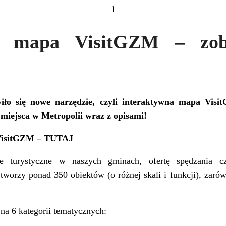
1
a mapa VisitGZM – zob
ło się nowe narzędzie, czyli interaktywna mapa Vis
 miejsca w Metropolii wraz z opisami!
VisitGZM –
TUTAJ
je turystyczne w naszych gminach, ofertę spędzania cz
orzy ponad 350 obiektów (o różnej skali i funkcji), zaró
 na 6 kategorii tematycznych: