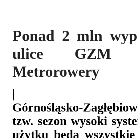
Ponad 2 mln wypo
ulice GZM wr
Metrorowery
|
Górnośląsko-Zagłębio
tzw. sezon wysoki sys
użytku będą wszystkie 