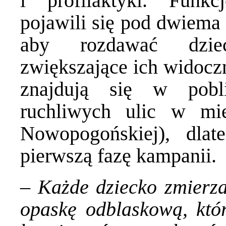
i profilaktyki. Funkc
pojawili się pod dwiema 
aby rozdawać dzie
zwiększające ich widocz
znajdują się w pobl
ruchliwych ulic w mie
Nowopogońskiej), dlat
pierwszą fazę kampanii.
–
Każde dziecko zmierzaj
opaskę odblaskową, któ