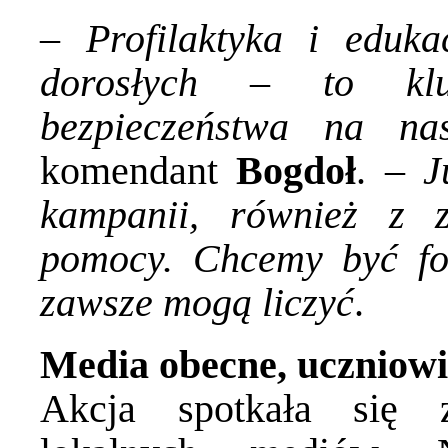
–
Profilaktyka i eduk
dorosłych – to kl
bezpieczeństwa na na
komendant
Bogdoł
. –
J
kampanii, również z z
pomocy. Chcemy być fo
zawsze mogą liczyć
.
Media obecne, uczniow
Akcja spotkała się 