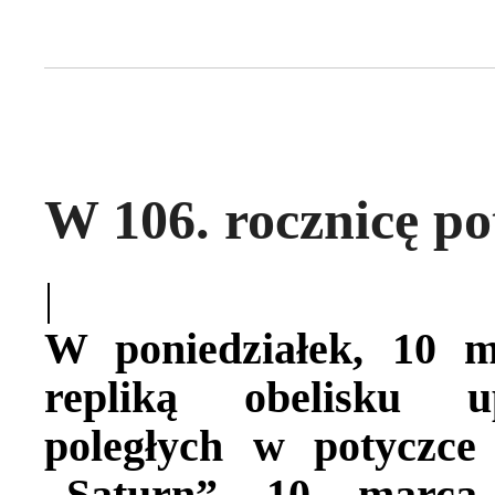
W 106. rocznicę po
|
W poniedziałek, 10 m
repliką obelisku up
poległych w potyczc
„Saturn” 10 marca