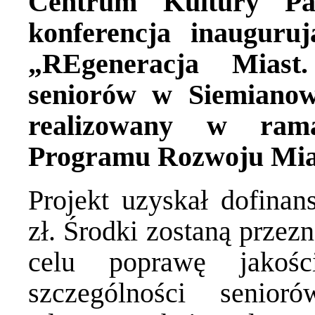
Centrum Kultury Pa
konferencja inauguruj
„REgeneracja Miast
seniorów w Siemianowi
realizowany w ramac
Programu Rozwoju Mia
Projekt uzyskał dofina
zł. Środki zostaną przez
celu poprawę jakoś
szczególności senio