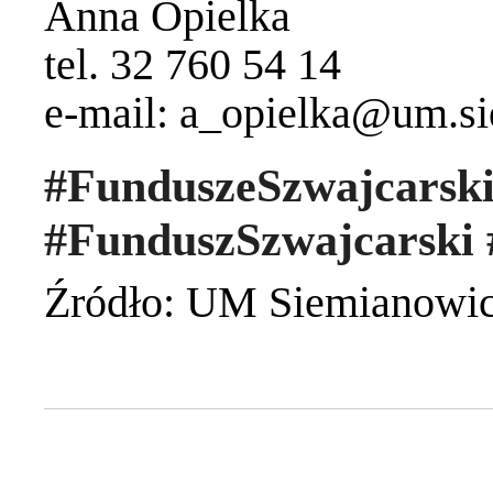
Anna Opielka
tel. 32 760 54 14
e-mail:
a_opielka@um.si
#FunduszeSzw
#FunduszSzwajcarski
Źródło: UM Siemianowic