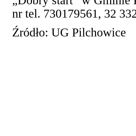
„Dobry start” w Gminie 
nr tel. 730179561, 32 3
Źródło: UG Pilchowice