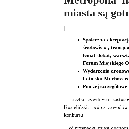
Metropolia 
miasta są got
|
Społeczna akceptac
środowiska, transpo
temat debat, warsz
Forum Miejskiego 
Wydarzenia dronowe 
Lotnisku Muchowie
Poniżej szczegółowe
– Liczba cywilnych zastos
Kosieliński, twórca zawodów 
konkursu.
– W przypadku miast dochodzi 