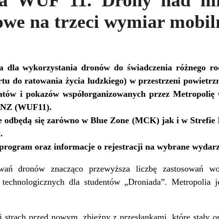
na WUF 11. Drony nad mi
owe na trzeci wymiar mobil
ja dla wykorzystania dronów do świadczenia różnego ro
rtu do ratowania życia ludzkiego) w przestrzeni powietrz
tatów i pokazów współorganizowanych przez Metropol
ONZ (WUF11).
odbędą się zarówno w Blue Zone (MCK) jak i w Strefie 
c.
 program oraz informacje o rejestracji na wybrane wydarz
owań dronów znacząco przewyższa liczbę zastosowań 
technologicznych dla studentów „Droniada”. Metropolia j
strach przed nowym, zbieżny z przesłankami, które stały o