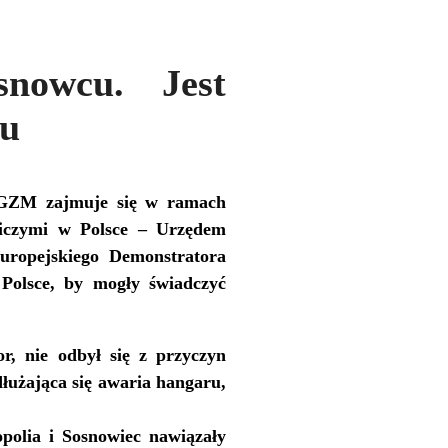
nowcu. Jest
żu
i GZM zajmuje się w ramach
niczymi w Polsce – Urzędem
uropejskiego Demonstratora
Polsce, by mogły świadczyć
r, nie odbył się z przyczyn
łużająca się awaria hangaru,
polia i Sosnowiec nawiązały