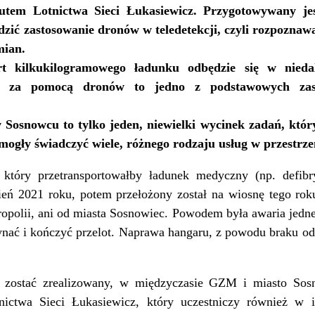
tutem Lotnictwa Sieci Łukasiewicz. Przygotowywany jes
dzić zastosowanie dronów w teledetekcji, czyli rozpoznaw
mian.
t kilkukilogramowego ładunku odbędzie się w niedale
łek za pomocą dronów to jedno z podstawowych zas
w Sosnowcu to tylko jeden, niewielki wycinek zadań, kt
mogły świadczyć wiele, różnego rodzaju usług w przestrze
który przetransportowałby ładunek medyczny (np. defibry
eń 2021 roku, potem przełożony został na wiosnę tego roku 
opolii, ani od miasta Sosnowiec. Powodem była awaria jedn
ynać i kończyć przelot. Naprawa hangaru, z powodu braku od
 zostać zrealizowany, w międzyczasie GZM i miasto Sosn
nictwa Sieci Łukasiewicz, który uczestniczy również w 