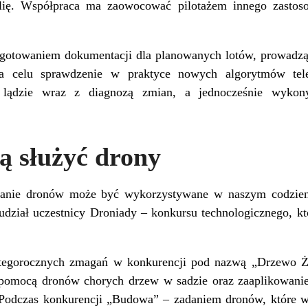
lię. Współpraca ma zaowocować pilotażem innego zastoso
ygotowaniem dokumentacji dla planowanych lotów, prowadz
na celu sprawdzenie w praktyce nowych algorytmów tele
 lądzie wraz z diagnozą zmian, a jednocześnie wykony
ą służyć drony
owanie dronów może być wykorzystywane w naszym codzien
udział uczestnicy Droniady – konkursu technologicznego, kt
 tegorocznych zmagań w konkurencji pod nazwą „Drzewo Ży
 pomocą dronów chorych drzew w sadzie oraz zaaplikowanie
. Podczas konkurencji „Budowa” – zadaniem dronów, które 