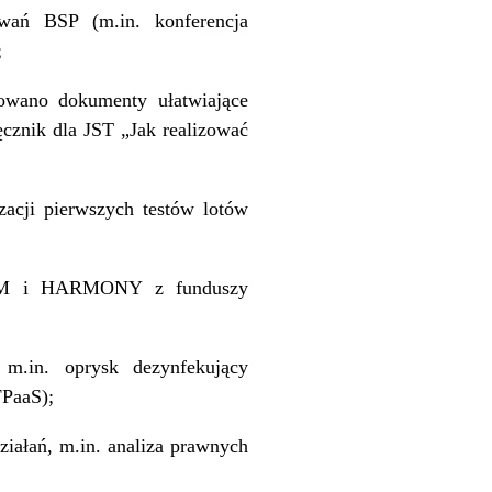
owań BSP (m.in. konferencja
;
cowano dokumenty ułatwiające
cznik dla JST „Jak realizować
zacji pierwszych testów lotów
 UAM i HARMONY z funduszy
 m.in. oprysk dezynfekujący
FPaaS);
iałań, m.in. analiza prawnych