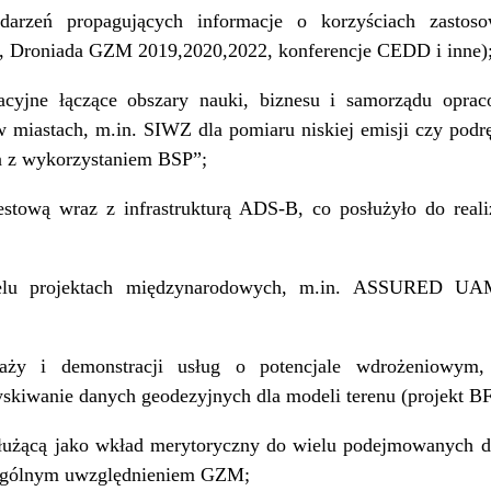
arzeń propagujących informacje o korzyściach zastos
Droniada GZM 2019,2020,2022, konferencje CEDD i inne)
pacyjne łączące obszary nauki, biznesu i samorządu opra
 miastach, m.in. SIWZ dla pomiaru niskiej emisji czy podrę
a z wykorzystaniem BSP”;
estową wraz z infrastrukturą ADS-B, co posłużyło do reali
ielu projektach międzynarodowych, m.in. ASSURED
taży i demonstracji usług o potencjale wdrożeniowym,
zyskiwanie danych geodezyjnych dla modeli terenu (projekt B
użącą jako wkład merytoryczny do wielu podejmowanych dz
zególnym uwzględnieniem GZM;