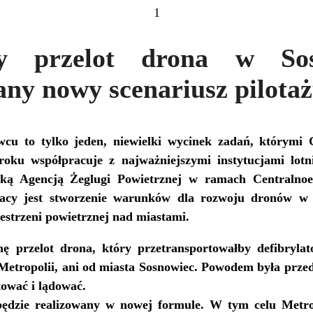
1
ny przelot drona w Sos
ny nowy scenariusz pilota
wcu to tylko jeden, niewielki wycinek zadań, którym
oku współpracuje z najważniejszymi instytucjami lot
ską Agencją Żeglugi Powietrznej w ramach Centralnoe
acy jest stworzenie warunków dla rozwoju dronów w 
estrzeni powietrznej nad miastami.
 przelot drona, który przetransportowałby defibrylato
 Metropolii, ani od miasta Sosnowiec. Powodem była przed
tować i lądować.
 będzie realizowany w nowej formule. W tym celu Metro