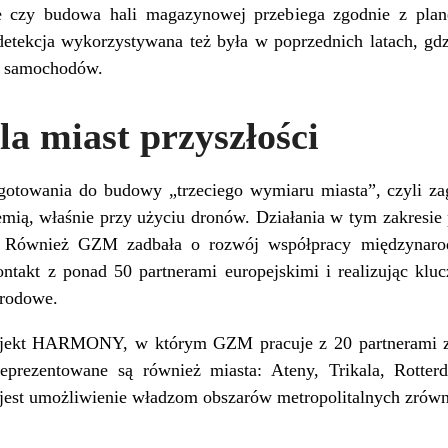
nie czy budowa hali magazynowej przebiega zgodnie z plan
detekcja wykorzystywana też była w poprzednich latach, gd
ch samochodów.
la miast przyszłości
gotowania do budowy „trzeciego wymiaru miasta”, czyli za
ią, właśnie przy użyciu dronów. Działania w tym zakresie 
Również GZM zadbała o rozwój współpracy międzynarod
ntakt z ponad 50 partnerami europejskimi i realizując kluc
arodowe.
ojekt HARMONY, w którym GZM pracuje z 20 partnerami z
reprezentowane są również miasta: Ateny, Trikala, Rotter
jest umożliwienie władzom obszarów metropolitalnych zrów