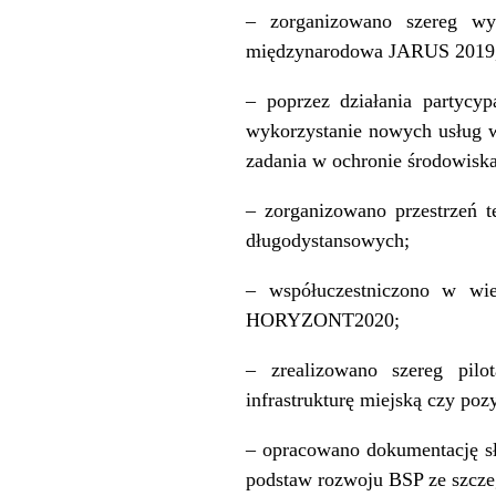
– zorganizowano szereg wyd
międzynarodowa JARUS 2019, 
– poprzez działania partycy
wykorzystanie nowych usług w
zadania w ochronie środowisk
– zorganizowano przestrzeń t
długodystansowych;
– współuczestniczono w w
HORYZONT2020;
– zrealizowano szereg pilo
infrastrukturę miejską czy po
– opracowano dokumentację sł
podstaw rozwoju BSP ze szc