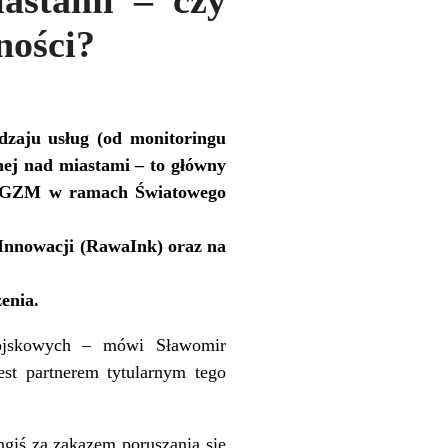
astami – czy
ności?
dzaju usług (od monitoringu
nej nad miastami – to główny
ię GZM w ramach Światowego
Innowacji (RawaInk) oraz na
enia.
wojskowych – mówi Sławomir
est partnerem tytularnym tego
ngiś za zakazem poruszania się