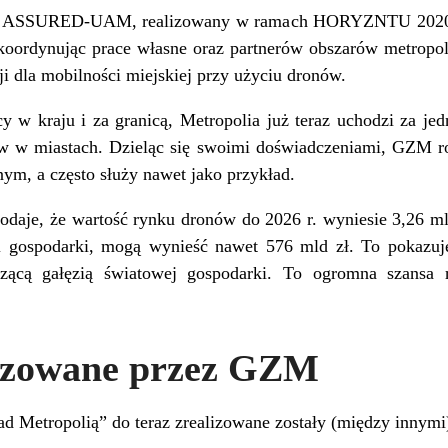
st ASSURED-UAM, realizowany w ramach HORYZNTU 2020.
, koordynując prace własne oraz partnerów obszarów metropol
i dla mobilności miejskiej przy użyciu dronów.
cy w kraju i za granicą, Metropolia już teraz uchodzi za je
ów w miastach. Dzieląc się swoimi doświadczeniami, GZM 
ym, a często służy nawet jako przykład.
odaje, że wartość rynku dronów do 2026 r. wyniesie 3,26 mld
 i gospodarki, mogą wynieść nawet 576 mld zł. To pokazuj
aczącą gałęzią światowej gospodarki. To ogromna szansa
lizowane przez GZM
Metropolią” do teraz zrealizowane zostały (między innymi)