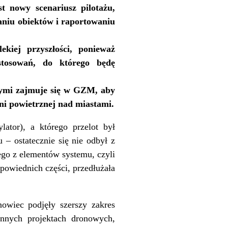
t nowy scenariusz pilotażu,
aniu obiektów i raportowaniu
kiej przyszłości, ponieważ
tosowań, do którego będę
órymi zajmuje się w GZM, aby
ni powietrznej nad miastami.
lator), a którego przelot był
– ostatecznie się nie odbył z
ego z elementów systemu, czyli
powiednich części, przedłużała
owiec podjęły szerszy zakres
innych projektach dronowych,