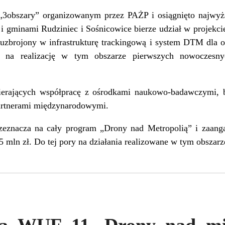
„3obszary” organizowanym przez PAŻP i osiągnięto najwyż
 gminami Rudziniec i Sośnicowice bierze udział w projekcie
 uzbrojony w infrastrukturę trackingową i system DTM dla or
i na realizację w tym obszarze pierwszych nowoczesny
pierających współpracę z ośrodkami naukowo-badawczymi, 
artnerami międzynarodowymi.
zeznacza na cały program „Drony nad Metropolią” i zaa
5 mln zł. Do tej pory na działania realizowane w tym obszar