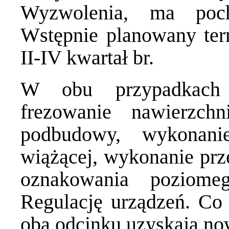
Wyzwolenia, ma poch
Wstępnie planowany term
II-IV kwartał br.
W obu przypadkach 
frezowanie nawierzchn
podbudowy, wykonani
wiążącej, wykonanie prze
oznakowania poziome
Regulację urządzeń. Co 
oba odcinku uzyskają no