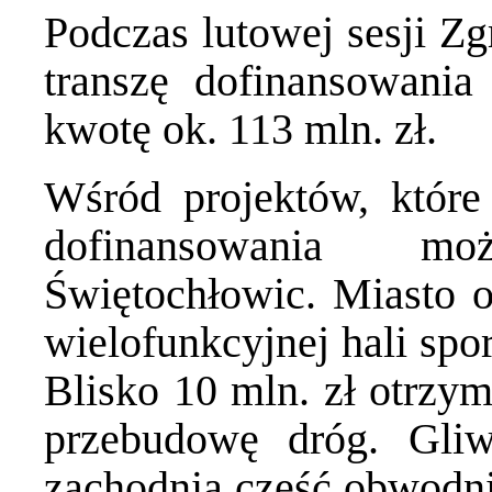
Podczas lutowej sesji Z
transzę dofinansowania
kwotę ok. 113 mln. zł.
Wśród projektów, które
dofinansowania m
Świętochłowic. Miasto 
wielofunkcyjnej hali spo
Blisko 10 mln. zł otrz
przebudowę dróg. Gli
zachodnią część obwodni