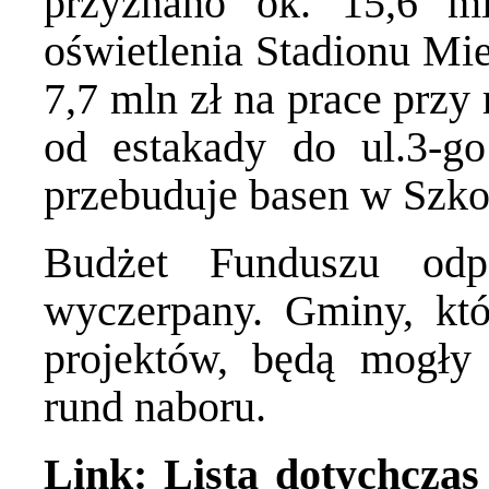
przyznano ok. 15,6 m
oświetlenia Stadionu Mi
7,7 mln zł na prace prz
od estakady do ul.3-g
przebuduje basen w Szko
Budżet Funduszu odpo
wyczerpany. Gminy, któ
projektów, będą mogły 
rund naboru.
Link: Lista dotychcza