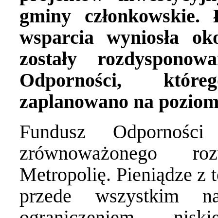
gminy członkowskie.
wsparcia wyniosła ok
zostały rozdyspono
Odporności, któr
zaplanowano na poziomi
Fundusz Odpornośc
zrównoważonego ro
Metropolię. Pieniądze z
przede wszystkim n
ograniczeniem nis