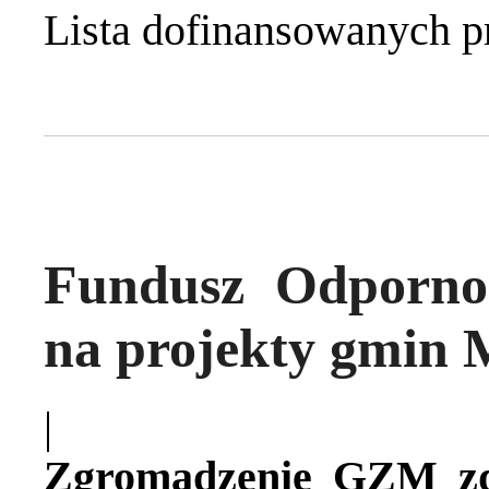
Lista dofinansowanych p
Fundusz Odpornoś
na projekty gmin M
|
Zgromadzenie GZM zd