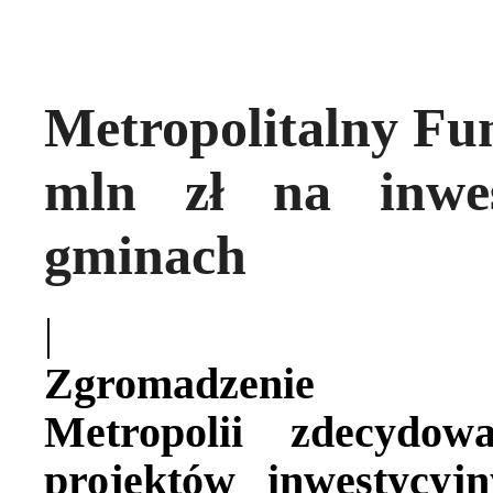
Metropolitalny Fu
mln zł na inwe
gminach
|
Zgromadzenie Górn
Metropolii zdecydow
projektów inwestycyj