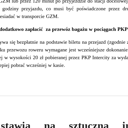
GZM lub przez 120 minut po przyjeździe do stacji docelowe
ej godziny przyjazdu, co musi być poświadczone przez dr
zesiadać w transporcie GZM.
dodatkowo zapłacić za przewóz bagażu w pociągach PKP I
ywa się bezpłatnie na podstawie biletu na przejazd (zgodnie
dku przewozu roweru wymagane jest wcześniejsze dokonanie b
j w wysokości 20 zł pobieranej przez PKP Intercity za wyda
epiej pobrać wcześniej w kasie.
stawia na sztuczną in