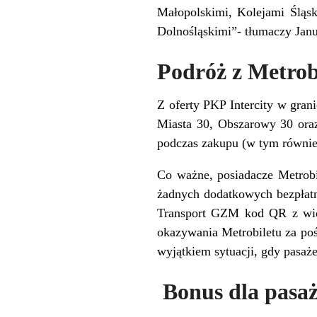
Małopolskimi, Kolejami Śląs
Dolnośląskimi”- tłumaczy Jan
Podróż z Metrob
Z oferty PKP Intercity w gran
Miasta 30, Obszarowy 30 oraz
podczas zakupu (w tym równie
Co ważne, posiadacze Metrobi
żadnych dodatkowych bezpłatny
Transport GZM kod QR z wido
okazywania Metrobiletu za po
wyjątkiem sytuacji, gdy pasaż
Bonus dla pasa