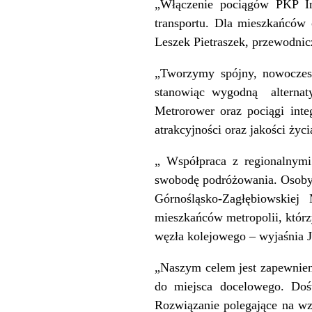
„Włączenie pociągów PKP In
transportu. Dla mieszkańców
Leszek Pietraszek, przewodn
„Tworzymy spójny, nowoczesny
stanowiąc wygodną alternat
Metrorower oraz pociągi inte
atrakcyjności oraz jakości ży
„ Współpraca z regionalnymi
swobodę podróżowania. Osoby 
Górnośląsko-Zagłębiowskiej 
mieszkańców metropolii, którz
węzła kolejowego – wyjaśnia J
„Naszym celem jest zapewnien
do miejsca docelowego. Doś
Rozwiązanie polegające na w