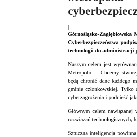
cyberbezpiec
|
Górnośląsko-Zagłębiowska Me
Cyberbezpieczeństwa podpisa
technologii do administracj
Naszym celem jest wyrównani
Metropolii. – Chcemy stworzy
będą chronić dane każdego mi
gminie członkowskiej. Tylko d
cyberzagrożenia i podnieść ja
Głównym celem nawiązanej ws
rozwiązań technologicznych, k
Sztuczna inteligencja powinn