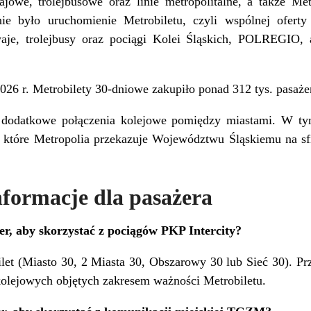
jowe, trolejbusowe oraz linie metropolitalne, a także M
e było uruchomienie Metrobiletu, czyli wspólnej oferty 
waje, trolejbusy oraz pociągi Kolei Śląskich, POLREGIO,
26 r. Metrobilety 30-dniowe zakupiło ponad 312 tys. pasaże
dodatkowe połączenia kolejowe pomiędzy miastami. W tym
, które Metropolia przekazuje Województwu Śląskiemu na 
nformacje dla pasażera
żer, aby skorzystać z pociągów PKP Intercity?
let (Miasto 30, 2 Miasta 30, Obszarowy 30 lub Sieć 30). Pr
kolejowych objętych zakresem ważności Metrobiletu.