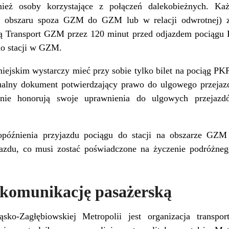
ież osoby korzystające z połączeń dalekobieżnych. Każd
(z obszaru spoza GZM do GZM lub w relacji odwrotnej) z
ą Transport GZM przez 120 minut przed odjazdem pociągu 
do stacji w GZM.
miejskim wystarczy mieć przy sobie tylko bilet na pociąg PKP
ntualny dokument potwierdzający prawo do ulgowego przej
mnie honorują swoje uprawnienia do ulgowych przejazd
późnienia przyjazdu pociągu do stacji na obszarze GZM 
azdu, co musi zostać poświadczone na życzenie podróżneg
komunikację pasażerską
ko-Zagłębiowskiej Metropolii jest organizacja transpor