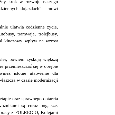
ażny krok w rozwoju naszego
odziennych dojazdach” – mówi
lnie ułatwia codzienne życie,
busy, tramwaje, trolejbusy,
miał kluczowy wpływ na wzrost
olei, bowiem zyskują większą
e przemieszczać się w obrębie
wnież istotne ułatwienie dla
właszcza w czasie modernizacji
tapie oraz sprawnego dotarcia
oźnikami są coraz bogatsze.
ółpracy z POLREGIO, Kolejami