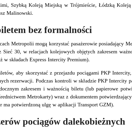
kimi, Szybką Koleją Miejską w Trójmieście, Łódzką Koleją
usz Malinowski.
iletem bez formalności
icach Metropolii mogą korzystać pasażerowie posiadający Met
 Sieć 30, w relacjach kolejowych objętych zakresem ważnoś
ż w składach Express Intercity Premium).
letów, aby skorzystać z przejazdu pociągami PKP Intercity,
ch rezerwacji. Podczas kontroli w składzie PKP Intercity p
cznym zakresem i ważnością biletu (lub papierowe potw
średnictwem Metrokarty) wraz z dokumentem potwierdzający
er ma potwierdzoną ulgę w aplikacji Transport GZM).
żerów pociągów dalekobieżnych