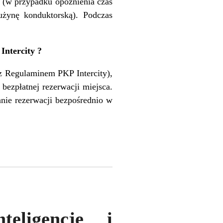
j (w przypadku opóźnienia czas
użynę konduktorską). Podczas
ntercity ?
 z Regulaminem PKP Intercity),
ezpłatnej rezerwacji miejsca.
nie rezerwacji bezpośrednio w
teligencję i