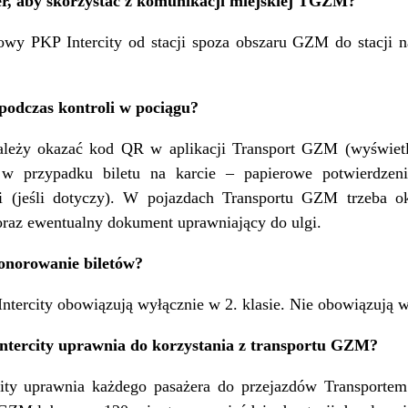
żer, aby skorzystać z komunikacji miejskiej TGZM?
owy PKP Intercity od stacji spoza obszaru GZM do stacji 
podczas kontroli w pociągu?
ależy okazać kod QR w aplikacji Transport GZM (wyświetl
 w przypadku biletu na karcie – papierowe potwierdzen
i (jeśli dotyczy). W pojazdach Transportu GZM trzeba 
 oraz ewentualny dokument uprawniający do ulgi.
honorowanie biletów?
tercity obowiązują wyłącznie w 2. klasie. Nie obowiązują w 1
Intercity uprawnia do korzystania z transportu GZM?
city uprawnia każdego pasażera do przejazdów Transport