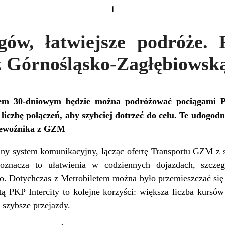
1
gów, łatwiejsze podróże. 
 z Górnośląsko-Zagłębiowsk
tem 30-dniowym będzie można podróżować pociągami PK
liczbę połączeń, aby szybciej dotrzeć do celu. Te udogodn
zewoźnika z GZM
ny system komunikacyjny, łącząc ofertę Transportu GZM z s
oznacza to ułatwienia w codziennych dojazdach, szcze
o. Dotychczas z Metrobiletem można było przemieszczać się 
ą PKP Intercity to kolejne korzyści: większa liczba kursów
 szybsze przejazdy.