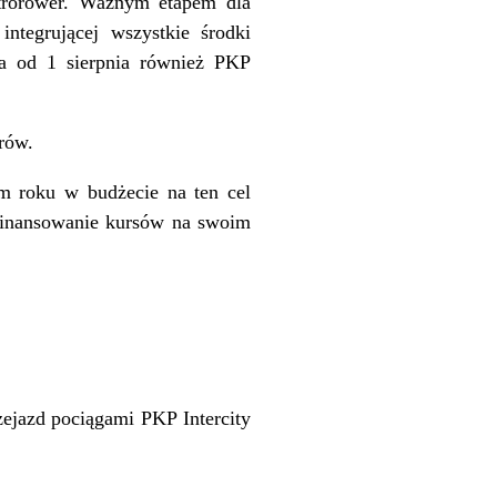
etrorower. Ważnym etapem dla
integrującej wszystkie środki
 a od 1 sierpnia również PKP
rów.
 roku w budżecie na ten cel
sfinansowanie kursów na swoim
zejazd pociągami PKP Intercity