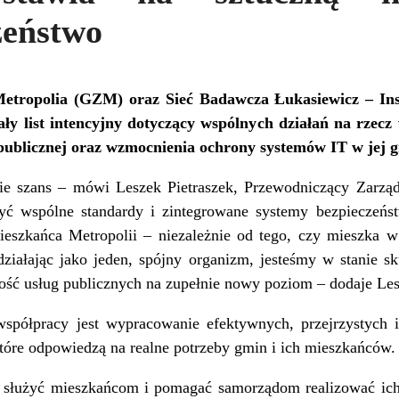
zeństwo
tropolia (GZM) oraz Sieć Badawcza Łukasiewicz – Insty
ły list intencyjny dotyczący wspólnych działań na rze
i publicznej oraz wzmocnienia ochrony systemów IT w jej 
e szans – mówi Leszek Pietraszek, Przewodniczący Zarząd
ć wspólne standardy i zintegrowane systemy bezpieczeńst
eszkańca Metropolii – niezależnie od tego, czy mieszka 
ziałając jako jeden, spójny organizm, jesteśmy w stanie s
kość usług publicznych na zupełnie nowy poziom – dodaje Les
półpracy jest wypracowanie efektywnych, przejrzystych
tóre odpowiedzą na realne potrzeby gmin i ich mieszkańców.
a służyć mieszkańcom i pomagać samorządom realizować ich