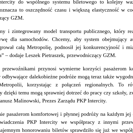
tercity do wspólnego systemu biletowego to kolejny w
 oznacza to oszczędność czasu i większą elastyczność w c
iczący GZM.
 i zintegrowany model transportu publicznego, który rea
ywę dla samochodów. Chcemy, aby system obejmujący auto
grował całą Metropolię, podnosił jej konkurencyjność i 
cia” – dodaje Leszek Pietraszek, przewodniczący GZM.
 przewoźnikami przynosi wymierne korzyści pasażerom k
odbywające dalekobieżne podróże mogą teraz także wygodni
Metropolii, korzystając z połączeń regionalnych. To ró
y dzięki temu mogą sprawniej dotrzeć do pracy czy szkoły, z
anusz Malinowski, Prezes Zarządu PKP Intercity.
ie pasażerom komfortowej i płynnej podróży na każdym jej e
wiadczenia PKP Intercity we współpracy z innymi przew
zajemnym honorowaniu biletów sprawdziło się już we wsp