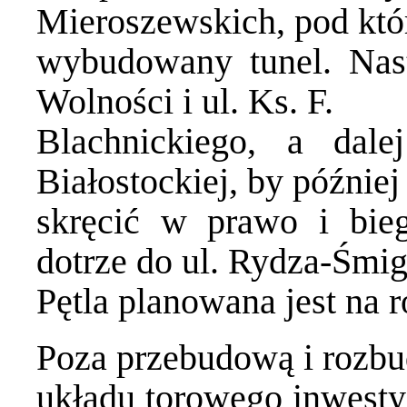
Mieroszewskich, pod któr
wybudowany tunel. Nast
Wolności i ul. Ks. F.
Blachnickiego, a dale
Białostockiej, by później
skręcić w prawo i bie
dotrze do ul. Rydza-Śmig
Pętla planowana jest na r
Poza przebudową i rozb
układu torowego inwesty