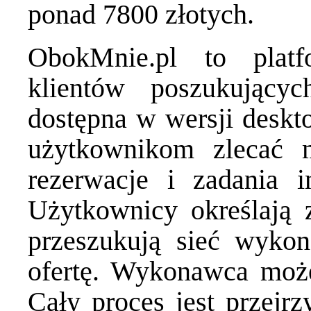
ponad 7800 złotych.
ObokMnie.pl to plat
klientów poszukując
dostępna w wersji deskt
użytkownikom zlecać ma
rezerwacje i zadania 
Użytkownicy określają 
przeszukują sieć wyko
ofertę. Wykonawca może 
Cały proces jest przejrz