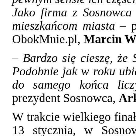
Jako firma z Sosnowca
mieszkańcom miasta
– po
ObokMnie.pl,
Marcin W
–
Bardzo się cieszę, że
Podobnie jak w roku ubie
do samego końca liczy
prezydent Sosnowca,
Ark
W trakcie wielkiego fina
13 stycznia, w Sosno