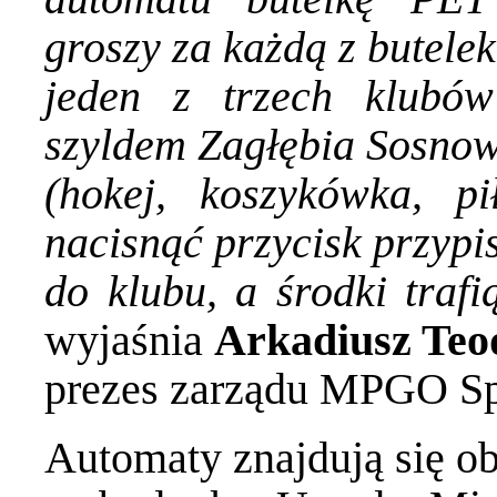
groszy za każdą z butele
jeden z trzech klubó
szyldem Zagłębia Sosnow
(hokej, koszykówka, pi
nacisnąć przycisk przypi
do klubu, a środki traf
wyjaśnia
Arkadiusz Teo
prezes zarządu MPGO Sp
Automaty znajdują się o