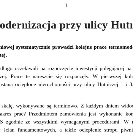
1
dernizacja przy ulicy Hutn
iowej systematycznie prowadzi kolejne prace termomoder
zej.
długo oczekiwali na rozpoczęcie inwestycji polegającej n
ej. Prace te nareszcie się rozpoczęły. W pierwszej kole
staną ocieplone nieruchomości przy ulicy Hutniczej 1 i 
ą skalę, wykonywane są terminowo. Z każdym dniem widocz
zakres prac? Przedmiotem zamówienia jest wykonanie ko
CS zgodnie ze wszystkimi wymaganymi procedurami. W r
e ścian fundamentowych, a także ocieplenie stropu piw