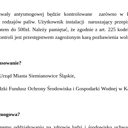
chwały antysmogowej będzie kontrolowane zarówno w k
 rodzajów paliw. Użytkownik instalacji naruszający prze
tem do 500zł. Należy pamiętać, że zgodnie z art. 225 kode
ontroli jest przestępstwem zagrożonym karą pozbawienia wol
nsowanie?
Urząd Miasta Siemianowice Śląskie,
dzki Fundusz Ochrony Środowiska i Gospodarki Wodnej w K
smogowa?
nemu oddziaływaniu na zdrowie ludzi i środowisko uchwał