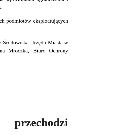
w.
ch podmiotów eksploatujących
ny Środowiska Urzędu Miasta w
yna Mroczka, Biuro Ochrony
rzechodzi