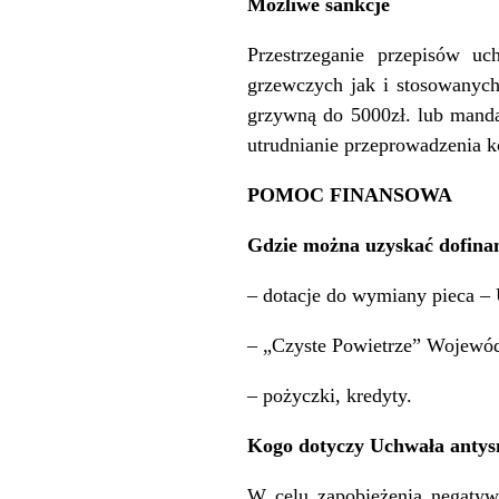
Możliwe sankcje
Przestrzeganie przepisów u
grzewczych jak i stosowanych
grzywną do 5000zł. lub manda
utrudnianie przeprowadzenia k
POMOC FINANSOWA
Gdzie można uzyskać dofina
– dotacje do wymiany pieca – 
– „Czyste Powietrze” Wojewó
– pożyczki, kredyty.
Kogo dotyczy Uchwała anty
W celu zapobieżenia negatyw