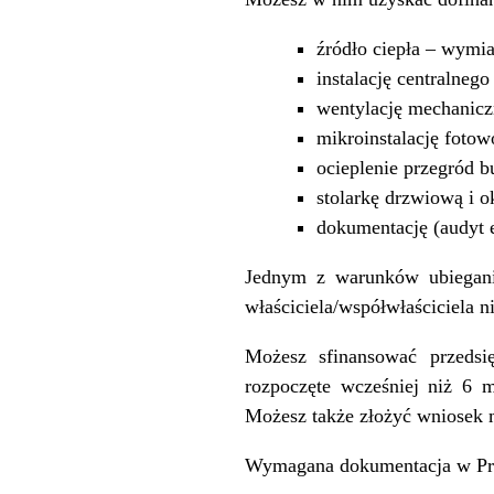
źródło ciepła – wymi
instalację centralneg
wentylację mechanicz
mikroinstalację fotow
ocieplenie przegród 
stolarkę drzwiową i o
dokumentację (audyt 
Jednym z warunków ubiegani
właściciela/współwłaściciela n
Możesz sfinansować przedsię
rozpoczęte wcześniej niż 6 m
Możesz także złożyć wniosek m
Wymagana dokumentacja w Pro