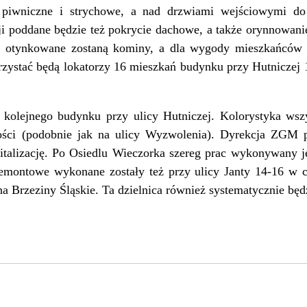
 piwniczne i strychowe, a nad drzwiami wejściowymi do
cji poddane będzie też pokrycie dachowe, a także orynnowan
o otynkowane zostaną kominy, a dla wygody mieszkańców 
rzystać będą lokatorzy 16 mieszkań budynku przy Hutniczej 
e kolejnego budynku przy ulicy Hutniczej. Kolorystyka ws
ości (podobnie jak na ulicy Wyzwolenia). Dyrekcja ZGM po
witalizację. Po Osiedlu Wieczorka szereg prac wykonywany j
 remontowe wykonane zostały też przy ulicy Janty 14-16 w c
 na Brzeziny Śląskie. Ta dzielnica również systematycznie będ