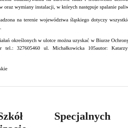
w oraz wymiany instalacji, w których następuje spalanie pali
zona na terenie województwa śląskiego dotyczy wszystki
.
ziałań określonych w ulotce można uzyskać w Biurze Ochro
r tel.: 327605460 ul. Michałkowicka 105autor: Katarz
skie
zkół Specjalnych p