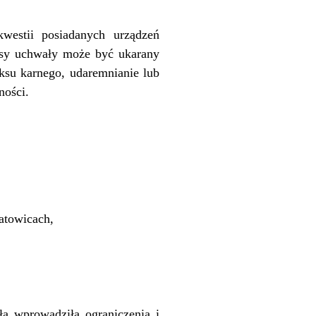
westii posiadanych urządzeń
pisy uchwały może być ukarany
ksu karnego, udaremnianie lub
ności.
atowicach,
a wprowadziła ograniczenia i