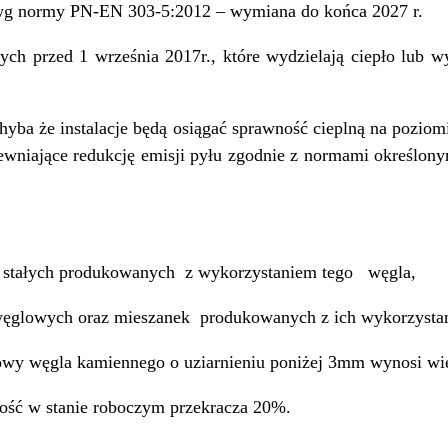
 wg normy PN-EN 303-5:2012 – wymiana do końca 2027 r.
h przed 1 września 2017r., które wydzielają ciepło lub wy
hyba że instalacje będą osiągać sprawność cieplną na poziom
wniające redukcję emisji pyłu zgodnie z normami określo
w stałych produkowanych z wykorzystaniem tego węgla,
 węglowych oraz mieszanek produkowanych z ich wykorzysta
sowy węgla kamiennego o uziarnieniu poniżej 3mm wynosi wię
tność w stanie roboczym przekracza 20%.