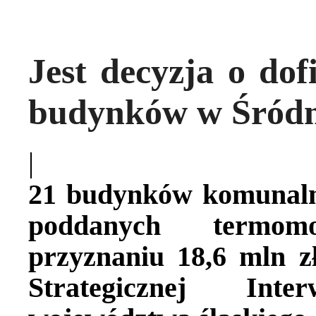
Jest decyzja o dof
budynków w Śródm
|
21 budynków komunaln
poddanych termomo
przyznaniu 18,6 mln z
Strategicznej Int