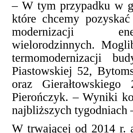
– W tym przypadku w gr
które chcemy pozyskać
modernizacji en
wielorodzinnych. Mogl
termomodernizacji bu
Piastowskiej 52, Bytom
oraz Gierałtowskiego
Pierończyk. – Wyniki k
najbliższych tygodniach 
W trwającej od 2014 r. a