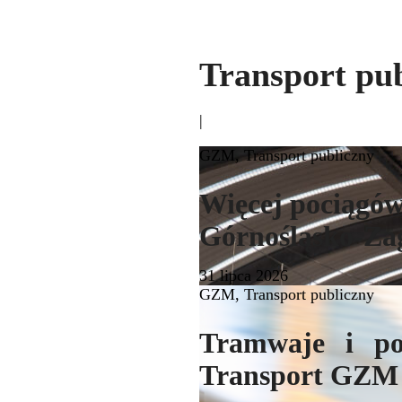
Transport pu
|
GZM
,
Transport publiczny
Więcej pociągów,
Górnośląsko-Za
31 lipca 2026
GZM
,
Transport publiczny
Tramwaje i poc
Transport GZM