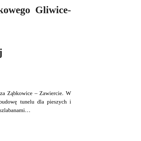
kowego Gliwice-
j
cza Ząbkowice – Zawiercie. W
budowę tunelu dla pieszych i
e szlabanami…