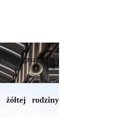
y integruje się z
 żółtej rodziny