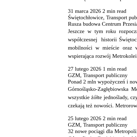
31 marca 2026
2 min
read
Świętochłowice
,
Transport pub
Rusza budowa Centrum Przesi
Jeszcze w tym roku rozpoczn
współczesnej historii Święt
mobilności w mieście oraz w
wspierająca rozwój Metrokolei
27 lutego 2026
1 min
read
GZM
,
Transport publiczny
Ponad 2 mln wypożyczeń i no
Górnośląsko-Zagłębiowska M
wszystkie żółte jednoślady, c
czekają też nowości. Metrorow
25 lutego 2026
2 min
read
GZM
,
Transport publiczny
32 nowe pociągi dla Metropol