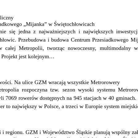
liczny
adkowego „Mijanka” w Świętochłowicach
ie się jedna z najważniejszych i największych inwestyc
ochłowic. Przebudowa i budowa Centrum Przesiadkowego Mij
 całej Metropolii, tworząc nowoczesny, multimodalny wę
 Projekt jest kolejnym…
wości. Na ulice GZM wracają wszystkie Metrorowery
etropolia rozpoczyna tzw. sezon wysoki systemu Metroro
zyli 7069 rowerów dostępnych na 945 stacjach w 40 gminach
er to największy w Polsce, a trzeci w Europie system miejs
ii i regionu. GZM i Województwo Śląskie planują wspólny z