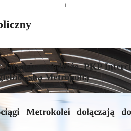
1
bliczny
 łatwiejsze podróże. PKP Intercit
głębiowską Metropolią
iągi Metrokolei dołączają do