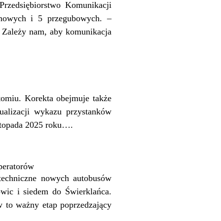
Przedsiębiorstwo Komunikacji
onowych i 5 przegubowych. –
. Zależy nam, aby komunikacja
omiu. Korekta obejmuje także
tualizacji wykazu przystanków
istopada 2025 roku….
operatorów
y techniczne nowych autobusów
wic i siedem do Świerklańca.
w to ważny etap poprzedzający