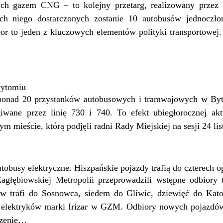
ch gazem CNG – to kolejny przetarg, realizowany przez 
ch niego dostarczonych zostanie 10 autobusów jednoczł
r to jeden z kluczowych elementów polityki transportowej
ytomiu
ponad 20 przystanków autobusowych i tramwajowych w Byt
iwane przez linię 730 i 740. To efekt ubiegłorocznej ak
ym mieście, którą podjęli radni Rady Miejskiej na sesji 24 l
tobusy elektryczne. Hiszpańskie pojazdy trafią do czterech 
Zagłębiowskiej Metropolii przeprowadzili wstępne odbior
ów trafi do Sosnowca, siedem do Gliwic, dziewięć do Kato
h elektryków marki Irizar w GZM. Odbiory nowych pojazdó
dzenie…