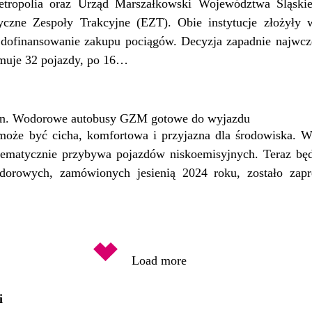
etropolia oraz Urząd Marszałkowski Województwa Śląskie
yczne Zespoły Trakcyjne (EZT). Obie instytucje złożyły
dofinansowanie zakupu pociągów. Decyzja zapadnie najwcze
uje 32 pojazdy, po 16…
alin. Wodorowe autobusy GZM gotowe do wyjazdu
oże być cicha, komfortowa i przyjazna dla środowiska. W
ematycznie przybywa pojazdów niskoemisyjnych. Teraz będ
orowych, zamówionych jesienią 2024 roku, zostało zapr
Load more
i