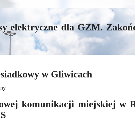
y elektryczne dla GZM. Zakońc
esiadkowy w Gliwicach
zny
wej komunikacji miejskiej w R
-S