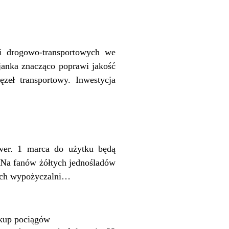
ji drogowo‑transportowych we
anka znacząco poprawi jakość
zeł transportowy. Inwestycja
wer. 1 marca do użytku będą
. Na fanów żółtych jednośladów
kich wypożyczalni…
akup pociągów