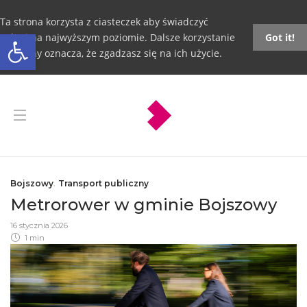
Ta strona korzysta z ciasteczek aby świadczyć
Otwórz pasek narzędzi
usługi na najwyższym poziomie. Dalsze korzystanie
Got it!
ze strony oznacza, że zgadzasz się na ich użycie.
Bojszowy
,
Transport publiczny
Metrorower w gminie Bojszowy
16 stycznia 2026
1 min