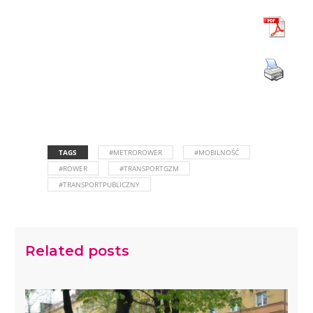
TAGS
#METROROWER
#MOBILNOŚĆ
#ROWER
#TRANSPORTGZM
#TRANSPORTPUBLICZNY
Related posts