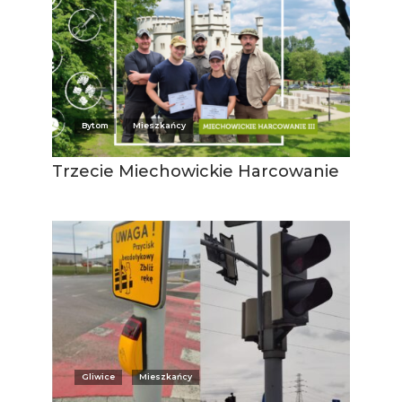
Bytom
Mieszkańcy
Trzecie Miechowickie Harcowanie
Gliwice
Mieszkańcy