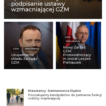
podpisanie ustawy
wzmacniającej GZM
GZM
Mieszkańcy
Nowy Zarząd
GZM
Mieszkańcy
GZM.
Uzupełnienie
Przewodniczący
składu Zarządu
m został Leszek
GZM
Pietraszek
Mieszkańcy
,
Siemianowice Śląskie
Poszukujemy kandydatów do pełnienia funkcji
rodziny wspierającej