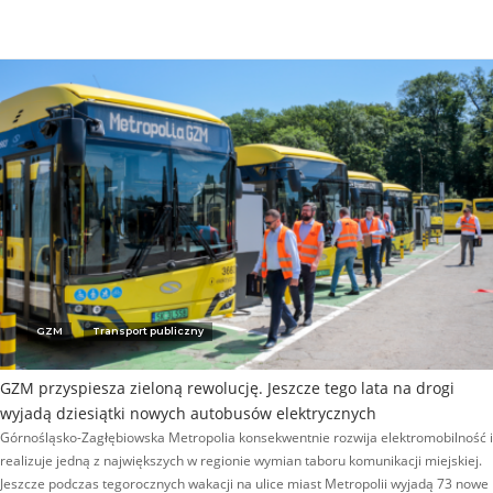
GZM
Transport publiczny
GZM przyspiesza zieloną rewolucję. Jeszcze tego lata na drogi
wyjadą dziesiątki nowych autobusów elektrycznych
Górnośląsko-Zagłębiowska Metropolia konsekwentnie rozwija elektromobilność i
realizuje jedną z największych w regionie wymian taboru komunikacji miejskiej.
Jeszcze podczas tegorocznych wakacji na ulice miast Metropolii wyjadą 73 nowe