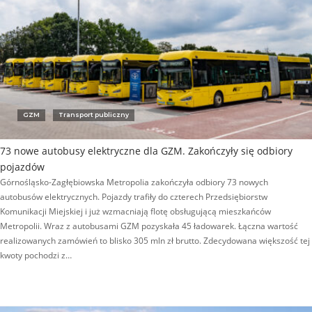
GZM
Transport publiczny
73 nowe autobusy elektryczne dla GZM. Zakończyły się odbiory
pojazdów
Górnośląsko-Zagłębiowska Metropolia zakończyła odbiory 73 nowych
autobusów elektrycznych. Pojazdy trafiły do czterech Przedsiębiorstw
Komunikacji Miejskiej i już wzmacniają flotę obsługującą mieszkańców
Metropolii. Wraz z autobusami GZM pozyskała 45 ładowarek. Łączna wartość
realizowanych zamówień to blisko 305 mln zł brutto. Zdecydowana większość tej
kwoty pochodzi z…