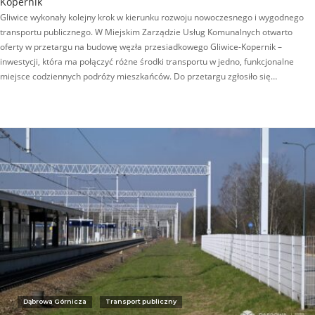
Kopernik
Gliwice wykonały kolejny krok w kierunku rozwoju nowoczesnego i wygodnego
transportu publicznego. W Miejskim Zarządzie Usług Komunalnych otwarto
oferty w przetargu na budowę węzła przesiadkowego Gliwice-Kopernik –
inwestycji, która ma połączyć różne środki transportu w jedno, funkcjonalne
miejsce codziennych podróży mieszkańców. Do przetargu zgłosiło się…
Dąbrowa Górnicza
Transport publiczny