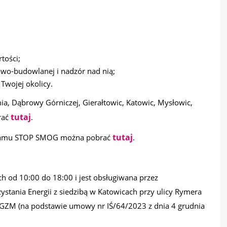
tości;
owo-budowlanej i nadzór nad nią;
 Twojej okolicy.
a, Dąbrowy Górniczej, Gierałtowic, Katowic, Mysłowic,
tutaj
rać
.
tutaj
ogramu STOP SMOG można pobrać
.
ch od 10:00 do 18:00 i jest obsługiwana przez
stania Energii z siedzibą w Katowicach przy ulicy Rymera
GZM (na podstawie umowy nr IŚ/64/2023 z dnia 4 grudnia