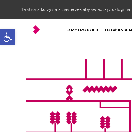
Ta strona korzysta z ciasteczek aby świadczyć usługi na
Otwórz pasek narzędzi
O METROPOLII
DZIAŁANIA 