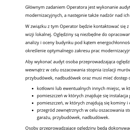
Głównym zadaniem Operatora jest wykonanie audyt
modernizacyjnych, a następnie także nadzór nad ich 
W związku z tym Operator będzie kontaktować się 
wizji lokalnej. Oględziny są niezbędne do opracow
analizy i oceny budynku pod kątem energochłonności, 
określenie optymalnego zakresu prac modernizacyjny
Aby wykonać audyt osoba przeprowadzająca oględzi
wewnątrz w celu oszacowania stopnia izolacji murów
przybudówek, nadbudówek oraz musi mieć dostęp 
kotłowni lub ewentualnych innych miejsc, w kt
pomieszczeń w których znajduje się instalacja g
pomieszczeń, w których znajdują się kominy 
przegród zewnętrznych w celu oszacowania sto
garażu, przybudówek, nadbudówek.
Osoby przeprowadzające oględziny będą dokonywać