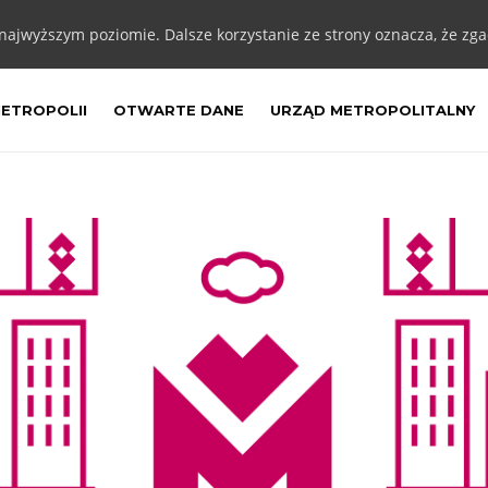
 najwyższym poziomie. Dalsze korzystanie ze strony oznacza, że zgad
METROPOLII
OTWARTE DANE
URZĄD METROPOLITALNY