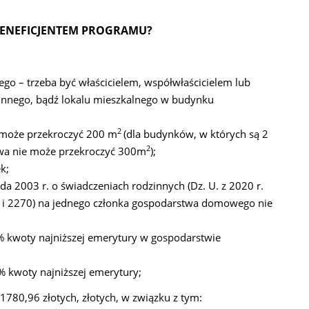
 BENEFICJENTEM PROGRAMU?
go – trzeba być właścicielem, współwłaścicielem lub
nnego, bądź lokalu mieszkalnego w budynku
2
 może przekroczyć 200 m
(dla budynków, w których są 2
2
owa nie może przekroczyć 300m
);
k;
a 2003 r. o świadczeniach rodzinnych (Dz. U. z 2020 r.
05 i 2270) na jednego członka gospodarstwa domowego nie
 kwoty najniższej emerytury w gospodarstwie
 kwoty najniższej emerytury;
780,96 złotych, złotych, w związku z tym: