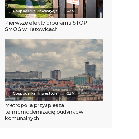
Gospodarka i Inwestycje
GZM
Pierwsze efekty programu STOP
SMOG w Katowicach
Gospodarka i Inwestycje
GZM
Metropolia przyspiesza
termomodernizację budynków
komunalnych