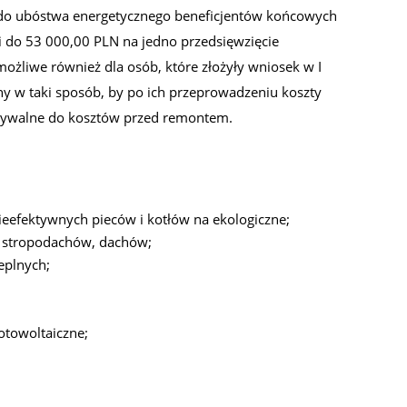
do ubóstwa energetycznego beneficjentów końcowych
do 53 000,00 PLN na jedno przedsięwzięcie
ożliwe również dla osób, które złożyły wniosek w I
ny w taki sposób, by po ich przeprowadzeniu koszty
wnywalne do kosztów przed remontem.
ieefektywnych pieców i kotłów na ekologiczne;
e, stropodachów, dachów;
eplnych;
otowoltaiczne;