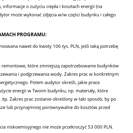
nformacje o zużyciu ciepła i kosztach energii (na
Audytor może wykonać zdjęcia w/w części budynku i całego
RAMACH PROGRAMU:
owana nawet do kwoty 106 tys. PLN, jeśli taką potrzebę
 remontowe, które zmniejszą zapotrzebowanie budynków
grzewania i podgrzewania wody. Zakres prac w konkretnym
rgetycznego. Potem audytor określi, jakie prace
życie energii w Twoim budynku, np. materiały, które
 itp. Zakres prac zostanie określony w taki sposób, by po
ższe lub przynajmniej porównywalne do kosztów przed
cia niskoemisyjnego nie może przekroczyć 53 000 PLN.