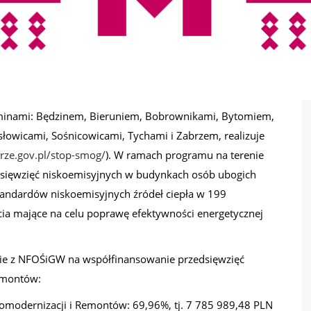
gminami: Będzinem, Bieruniem, Bobrownikami, Bytomiem,
łowicami, Sośnicowicami, Tychami i Zabrzem, realizuje
trze.gov.pl/stop-smog/
). W ramach programu na terenie
dsięwzięć niskoemisyjnych w budynkach osób ubogich
 standardów niskoemisyjnych źródeł ciepła w 199
ia mające na celu poprawę efektywności energetycznej
ie z NFOŚiGW na współfinansowanie przedsięwzięć
emontów:
modernizacji i Remontów: 69,96%, tj. 7 785 989,48 PLN