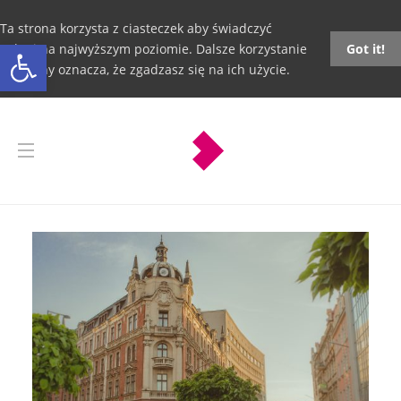
Ta strona korzysta z ciasteczek aby świadczyć
Otwórz pasek narzędzi
usługi na najwyższym poziomie. Dalsze korzystanie
Got it!
ze strony oznacza, że zgadzasz się na ich użycie.