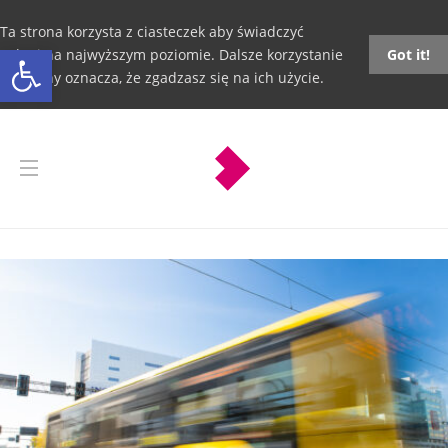
Ta strona korzysta z ciasteczek aby świadczyć
Otwórz pasek narzędzi
usługi na najwyższym poziomie. Dalsze korzystanie
Got it!
ze strony oznacza, że zgadzasz się na ich użycie.