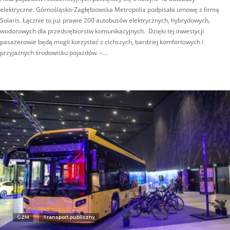
elektryczne. Górnośląsko-Zagłębiowska Metropolia podpisała umowę z firmą
Solaris. Łącznie to już prawie 200 autobusów elektrycznych, hybrydowych,
wodorowych dla przedsiębiorstw komunikacyjnych. Dzięki tej inwestycji
pasażerowie będą mogli korzystać z cichszych, bardziej komfortowych i
przyjaznych środowisku pojazdów. –…
GZM
Transport publiczny