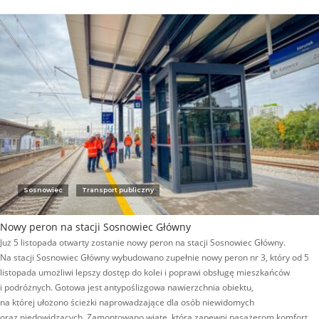
Sosnowiec
Transport publiczny
Nowy peron na stacji Sosnowiec Główny
Już 5 listopada otwarty zostanie nowy peron na stacji Sosnowiec Główny.
Na stacji Sosnowiec Główny wybudowano zupełnie nowy peron nr 3, który od 5
listopada umożliwi lepszy dostęp do kolei i poprawi obsługę mieszkańców
i podróżnych. Gotowa jest antypoślizgowa nawierzchnia obiektu,
na której ułożono ścieżki naprowadzające dla osób niewidomych
oraz niedowidzących. Zamontowano wiatę, która zapewni pasażerom komfort…