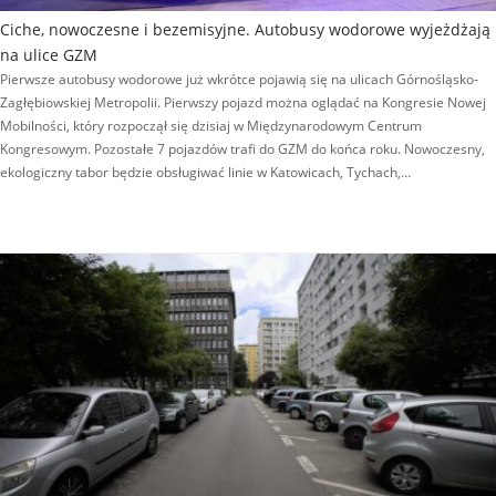
Ciche, nowoczesne i bezemisyjne. Autobusy wodorowe wyjeżdżają
na ulice GZM
Pierwsze autobusy wodorowe już wkrótce pojawią się na ulicach Górnośląsko-
Zagłębiowskiej Metropolii. Pierwszy pojazd można oglądać na Kongresie Nowej
Mobilności, który rozpoczął się dzisiaj w Międzynarodowym Centrum
Kongresowym. Pozostałe 7 pojazdów trafi do GZM do końca roku. Nowoczesny,
ekologiczny tabor będzie obsługiwać linie w Katowicach, Tychach,…