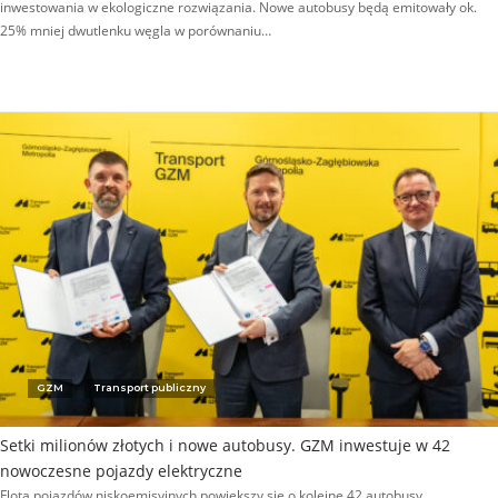
inwestowania w ekologiczne rozwiązania. Nowe autobusy będą emitowały ok.
25% mniej dwutlenku węgla w porównaniu…
GZM
Transport publiczny
Setki milionów złotych i nowe autobusy. GZM inwestuje w 42
nowoczesne pojazdy elektryczne
Flota pojazdów niskoemisyjnych powiększy się o kolejne 42 autobusy