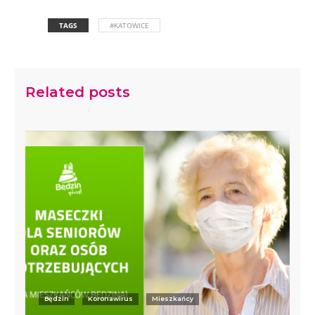
TAGS
#KATOWICE
Related posts
Będzin
Koronawirus
Mieszkańcy