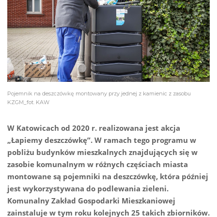
Pojemnik na deszczówkę montowany przy jednej z kamienic z zasobu
KZGM_fot. KAW
W Katowicach od 2020 r. realizowana jest akcja
„Łapiemy deszczówkę”. W ramach tego programu w
pobliżu budynków mieszkalnych znajdujących się w
zasobie komunalnym w różnych częściach miasta
montowane są pojemniki na deszczówkę, która później
jest wykorzystywana do podlewania zieleni.
Komunalny Zakład Gospodarki Mieszkaniowej
zainstaluje w tym roku kolejnych 25 takich zbiorników.