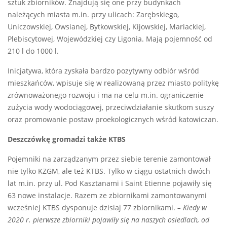
sztuk zbiorników. Znajdują się one przy budynkach
należących miasta m.in. przy ulicach: Zarębskiego,
Uniczowskiej, Owsianej, Bytkowskiej, Kijowskiej, Mariackiej,
Plebiscytowej, Wojewódzkiej czy Ligonia. Mają pojemność od
210 l do 1000 l.
Inicjatywa, która zyskała bardzo pozytywny odbiór wśród
mieszkańców, wpisuje się w realizowaną przez miasto politykę
zrównoważonego rozwoju i ma na celu m.in. ograniczenie
zużycia wody wodociągowej, przeciwdziałanie skutkom suszy
oraz promowanie postaw proekologicznych wśród katowiczan.
Deszczówkę gromadzi także KTBS
Pojemniki na zarządzanym przez siebie terenie zamontował
nie tylko KZGM, ale też KTBS. Tylko w ciągu ostatnich dwóch
lat m.in. przy ul. Pod Kasztanami i Saint Etienne pojawiły się
63 nowe instalacje. Razem ze zbiornikami zamontowanymi
wcześniej KTBS dysponuje dzisiaj 77 zbiornikami.
–
Kiedy w
2020 r. pierwsze zbiorniki pojawiły się na naszych osiedlach, od