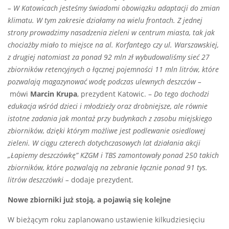
–
W Katowicach jesteśmy świadomi obowiązku adaptacji do zmian
klimatu. W tym zakresie działamy na wielu frontach. Z jednej
strony prowadzimy nasadzenia zieleni w centrum miasta, tak jak
chociażby miało to miejsce na al. Korfantego czy ul. Warszawskiej,
z drugiej natomiast za ponad 92 mln zł wybudowaliśmy sieć 27
zbiorników retencyjnych o łącznej pojemności 11 mln litrów, które
pozwalają magazynować wodę podczas ulewnych deszczów
–
mówi
Marcin Krupa
, prezydent Katowic. –
Do tego dochodzi
edukacja wśród dzieci i młodzieży oraz drobniejsze, ale równie
istotne zadania jak montaż przy budynkach z zasobu miejskiego
zbiorników, dzięki którym możliwe jest podlewanie osiedlowej
zieleni. W ciągu czterech dotychczasowych lat działania akcji
„Łapiemy deszczówkę” KZGM i TBS zamontowały ponad 250 takich
zbiorników, które pozwalają na zebranie łącznie ponad 91 tys.
litrów deszczówki
–
dodaje prezydent.
Nowe zbiorniki już stoją, a pojawią się kolejne
W bieżącym roku zaplanowano ustawienie kilkudziesięciu