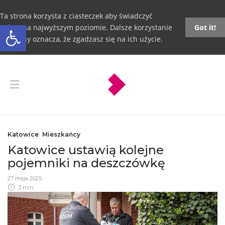
Ta strona korzysta z ciasteczek aby świadczyć
Otwórz pasek narzędzi
usługi na najwyższym poziomie. Dalsze korzystanie
Got it!
ze strony oznacza, że zgadzasz się na ich użycie.
Katowice
,
Mieszkańcy
Katowice ustawią kolejne
pojemniki na deszczówkę
27 maja 2025
3 min