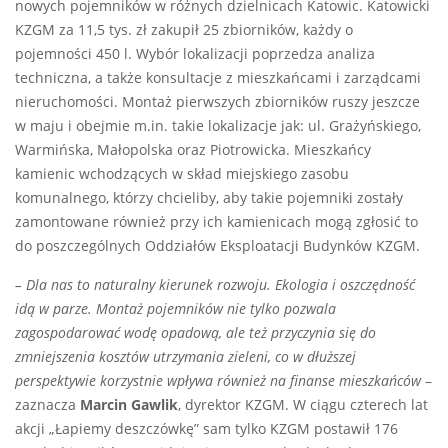
nowych pojemników w różnych dzielnicach Katowic. Katowicki
KZGM za 11,5 tys. zł zakupił 25 zbiorników, każdy o
pojemności 450 l. Wybór lokalizacji poprzedza analiza
techniczna, a także konsultacje z mieszkańcami i zarządcami
nieruchomości. Montaż pierwszych zbiorników ruszy jeszcze
w maju i obejmie m.in. takie lokalizacje jak: ul. Grażyńskiego,
Warmińska, Małopolska oraz Piotrowicka. Mieszkańcy
kamienic wchodzących w skład miejskiego zasobu
komunalnego, którzy chcieliby, aby takie pojemniki zostały
zamontowane również przy ich kamienicach mogą zgłosić to
do poszczególnych Oddziałów Eksploatacji Budynków KZGM.
–
Dla nas to naturalny kierunek rozwoju. Ekologia i oszczędność
idą w parze. Montaż pojemników nie tylko pozwala
zagospodarować wodę opadową, ale też przyczynia się do
zmniejszenia kosztów utrzymania zieleni, co w dłuższej
perspektywie korzystnie wpływa również na finanse mieszkańców
–
zaznacza
Marcin Gawlik
, dyrektor KZGM. W ciągu czterech lat
akcji „Łapiemy deszczówkę” sam tylko KZGM postawił 176