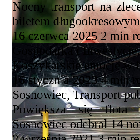
Nocny transport na zlec
biletem długookresowy
16 czerwca 2025
2 min
r
Gospodarka i Inwestycje
Koszykarskie emocje w 
16 stycznia 2023
4 min
r
Sosnowiec
,
Transport pu
Powiększa się flota 
Sosnowiec odebrał 14 n
2 września 2021
3 min
r