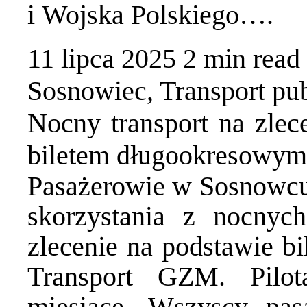
i Wojska Polskiego….
11 lipca 2025
2 min
read
Sosnowiec
,
Transport pu
Nocny transport na zlec
biletem długookresowy
Pasażerowie w Sosnowcu 
skorzystania z nocnyc
zlecenie na podstawie bi
Transport GZM. Pilot
miesiące. Wszyscy pa