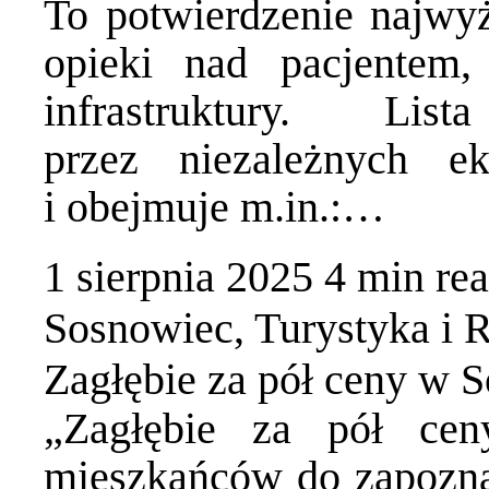
To potwierdzenie najwy
opieki nad pacjentem, 
infrastruktury. Li
przez niezależnych e
i obejmuje m.in.:…
1 sierpnia 2025
4 min
re
Sosnowiec
,
Turystyka i 
Zagłębie za pół ceny w 
„Zagłębie za pół ce
mieszkańców do zapoznani