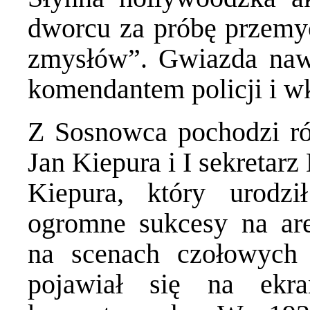
dworcu za próbę przemyc
zmysłów”. Gwiazda naw
komendantem policji i wk
Z Sosnowca pochodzi ró
Jan Kiepura i I sekretar
Kiepura, który urodz
ogromne sukcesy na are
na scenach czołowych 
pojawiał się na ekr