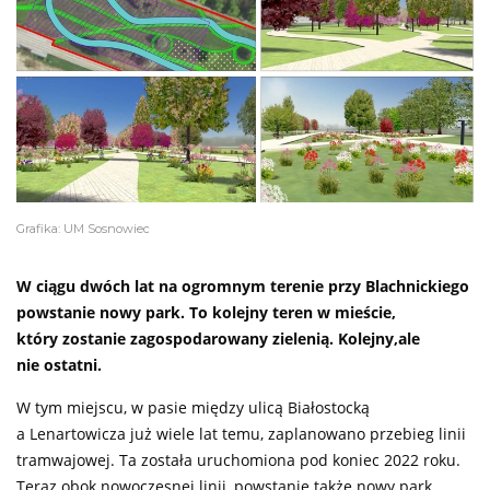
Grafika: UM Sosnowiec
W ciągu dwóch lat na ogromnym terenie przy Blachnickiego
powstanie nowy park. To kolejny teren w mieście,
który zostanie zagospodarowany zielenią. Kolejny,ale
nie ostatni.
W tym miejscu, w pasie między ulicą Białostocką
a Lenartowicza już wiele lat temu, zaplanowano przebieg linii
tramwajowej. Ta została uruchomiona pod koniec 2022 roku.
Teraz obok nowoczesnej linii, powstanie także nowy park.