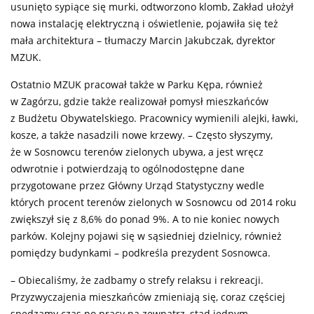
usunięto sypiące się murki, odtworzono klomb, Zakład ułożył
nowa instalację elektryczną i oświetlenie, pojawiła się też
mała architektura – tłumaczy Marcin Jakubczak, dyrektor
MZUK.
Ostatnio MZUK pracował także w Parku Kępa, również
w Zagórzu, gdzie także realizował pomysł mieszkańców
z Budżetu Obywatelskiego. Pracownicy wymienili alejki, ławki,
kosze, a także nasadzili nowe krzewy. – Często słyszymy,
że w Sosnowcu terenów zielonych ubywa, a jest wręcz
odwrotnie i potwierdzają to ogólnodostępne dane
przygotowane przez Główny Urząd Statystyczny wedle
których procent terenów zielonych w Sosnowcu od 2014 roku
zwiększył się z 8,6% do ponad 9%. A to nie koniec nowych
parków. Kolejny pojawi się w sąsiedniej dzielnicy, również
pomiędzy budynkami – podkreśla prezydent Sosnowca.
– Obiecaliśmy, że zadbamy o strefy relaksu i rekreacji.
Przyzwyczajenia mieszkańców zmieniają się, coraz częściej
spędzamy czas po pracy na zewnątrz, stąd jednym