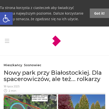
Ta strona korzysta z ciasteczek aby świadczyć
Otwórz pasek narzędzi
usługi na najwyższym poziomie. Dalsze korzystanie
Got it!
ze strony oznacza, że zgadzasz się na ich użycie.
Mieszkańcy
,
Sosnowiec
Nowy park przy Białostockiej. Dla
spacerowiczów, ale też… rolkarzy
18 lipca 2025
2 min