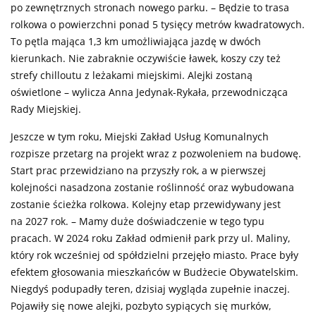
po zewnętrznych stronach nowego parku. – Będzie to trasa
rolkowa o powierzchni ponad 5 tysięcy metrów kwadratowych.
To pętla mająca 1,3 km umożliwiająca jazdę w dwóch
kierunkach. Nie zabraknie oczywiście ławek, koszy czy też
strefy chilloutu z leżakami miejskimi. Alejki zostaną
oświetlone – wylicza Anna Jedynak-Rykała, przewodnicząca
Rady Miejskiej.
Jeszcze w tym roku, Miejski Zakład Usług Komunalnych
rozpisze przetarg na projekt wraz z pozwoleniem na budowę.
Start prac przewidziano na przyszły rok, a w pierwszej
kolejności nasadzona zostanie roślinność oraz wybudowana
zostanie ścieżka rolkowa. Kolejny etap przewidywany jest
na 2027 rok. – Mamy duże doświadczenie w tego typu
pracach. W 2024 roku Zakład odmienił park przy ul. Maliny,
który rok wcześniej od spółdzielni przejęło miasto. Prace były
efektem głosowania mieszkańców w Budżecie Obywatelskim.
Niegdyś podupadły teren, dzisiaj wygląda zupełnie inaczej.
Pojawiły się nowe alejki, pozbyto sypiących się murków,