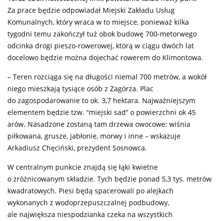
Za prace będzie odpowiadał Miejski Zakładu Usług
Komunalnych, który wraca w to miejsce, ponieważ kilka
tygodni temu zakończył tuż obok budowę 700-metorwego
odcinka drogi pieszo-rowerowej, którą w ciągu dwóch lat
docelowo będzie można dojechać rowerem do Klimontowa.
– Teren rozciąga się na długości niemal 700 metrów, a wokół
niego mieszkają tysiące osób z Zagórza. Plac
do zagospodarowanie to ok. 3,7 hektara. Najważniejszym
elementem będzie tzw. “miejski sad” o powierzchni ok 45
arów. Nasadzone zostaną tam drzewa owocowe: wiśnia
piłkowana, grusze, jabłonie, morwy i inne – wskazuje
Arkadiusz Chęciński, prezydent Sosnowca.
W centralnym punkcie znajdą się łąki kwietne
o zróżnicowanym składzie. Tych będzie ponad 5,3 tys. metrów
kwadratowych. Piesi będą spacerowali po alejkach
wykonanych z wodoprzepuszczalnej podbudowy,
ale największa niespodzianka czeka na wszystkich