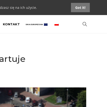
zasz się na ich użycie.
Got it!
KONTAKT
UNIA EUROPEJSKA
artuje