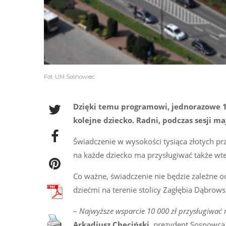
Fot. UM Sosnowiec
Dzięki temu programowi, jednorazowe 10 
kolejne dziecko. Radni, podczas sesji 
Świadczenie w wysokości tysiąca złotych p
na każde dziecko ma przysługiwać także wted
Co ważne, świadczenie nie będzie zależne
dziećmi na terenie stolicy Zagłębia Dąbrows
–
Najwyższe wsparcie 10 000 zł przysługiwać 
Arkadiusz Chęciński,
prezydent Sosnowca. 