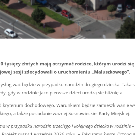
tysięcy złotych mają otrzymać rodzice, którym urodzi się t
majowej sesji zdecydowali o uruchomieniu „Maluszkowego”.
rzysługiwać będzie w przypadku narodzin drugiego dziecka. Taka
y, gdy w rodzinie jako pierwsze dzieci urodzą się bliźnięta.
 od kryterium dochodowego. Warunkiem będzie zamieszkiwanie ws
kiego, a także posiadanie ważnej Sosnowieckiej Karty Miejskiej.
ma w przypadku narodzin trzeciego i kolejnego dziecka w rodzinie
–
Projekt ruszy 1 września 2026 roku. –
Taką samą kwotę, liczoną 