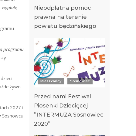
u wypłatę
Nieodpłatna pomoc
prawna na terenie
powiatu będzińskiego
rogramu
ugą programu
szy
dzieci
Mieszkańcy
Sosnowiec
każde żywo
Przed nami Festiwal
Piosenki Dziecięcej
tach 2027 i
”INTERMUZA Sosnowiec
w Sosnowcu.
2020”