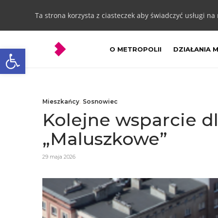
Ta strona korzysta z ciasteczek aby świadczyć usługi na
Otwórz pasek narzędzi
O METROPOLII
DZIAŁANIA 
Mieszkańcy
,
Sosnowiec
Kolejne wsparcie d
„Maluszkowe”
29 maja 2026