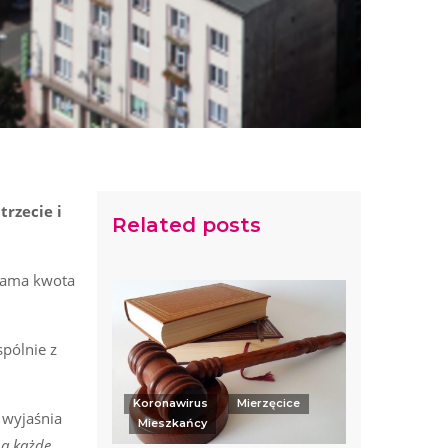
rzecie i
Related posts
 sama kwota
pólnie z
Koronawirus
Mierzęcice
 wyjaśnia
Mieszkańcy
na każde