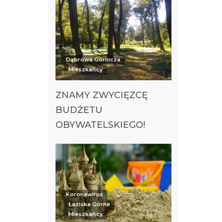
Dąbrowa Górnicza
Mieszkańcy
ZNAMY ZWYCIĘZCĘ
BUDŻETU
OBYWATELSKIEGO!
Koronawirus
Łaziska Górne
Mieszkańcy