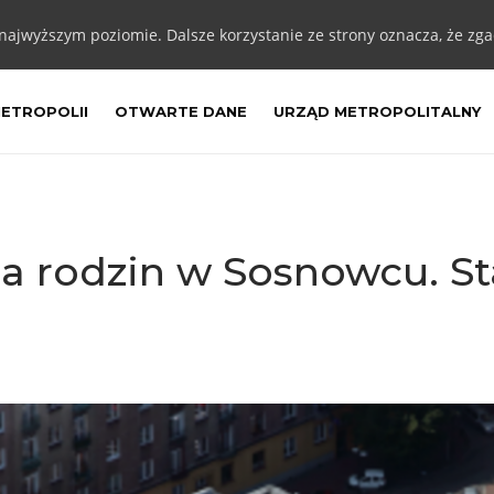
 najwyższym poziomie. Dalsze korzystanie ze strony oznacza, że zgad
METROPOLII
OTWARTE DANE
URZĄD METROPOLITALNY
la rodzin w Sosnowcu. St