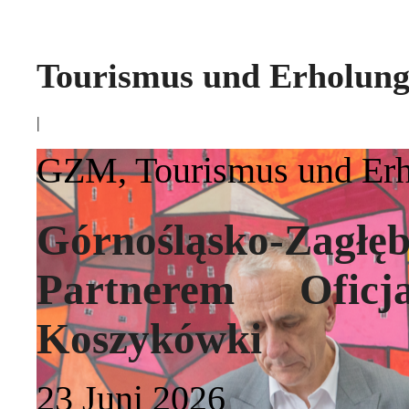
Tourismus und Erholun
|
GZM
,
Tourismus und Er
Górnośląsko-Zag
Partnerem Oficj
Koszykówki
23 Juni 2026