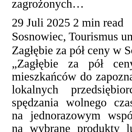
zagrożonych…
29 Juli 2025
2 min
read
Sosnowiec
,
Tourismus u
Zagłębie za pół ceny w 
„Zagłębie za pół ce
mieszkańców do zapoznani
lokalnych przedsiębi
spędzania wolnego cza
na jednorazowym wsp
na wybrane produkty l