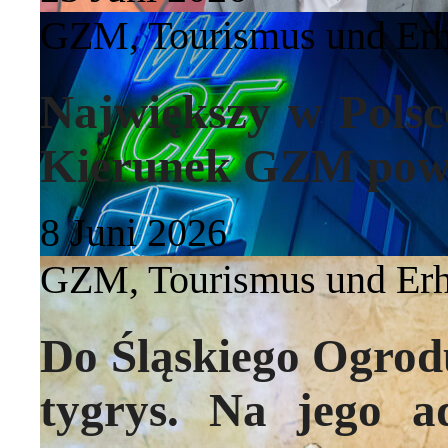
GZM
,
Tourismus und Er
Największy w Polsc
Kierunek GZM pow
8 Juni 2026
GZM
,
Tourismus und Er
Do Śląskiego Ogrod
tygrys. Na jego a