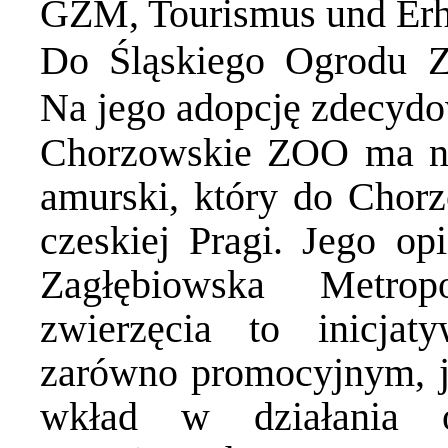
GZM
,
Tourismus und Er
Do Śląskiego Ogrodu Zo
Na jego adopcję zdecyd
Chorzowskie ZOO ma no
amurski, który do Chorz
czeskiej Pragi. Jego op
Zagłębiowska Metrop
zwierzęcia to inicja
zarówno promocyjnym, ja
wkład w działania 