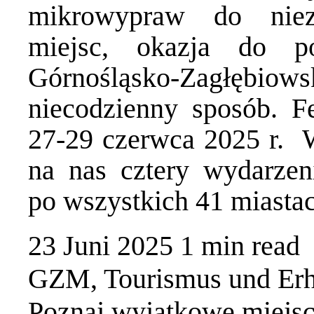
mikrowypraw do niez
miejsc, okazja do p
Górnośląsko-Zagłę
niecodzienny sposób. F
27-29 czerwca 2025 r. W
na nas cztery wydarzen
po wszystkich 41 miast
23 Juni 2025
1 min
read
GZM
,
Tourismus und Er
Poznaj wyjątkowe miejsc