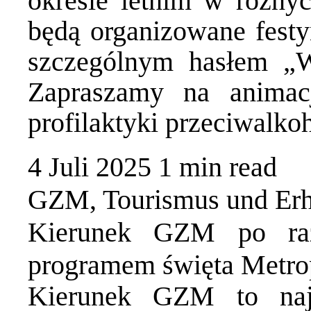
okresie letnim w różnyc
będą organizowane festy
szczególnym hasłem „W
Zapraszamy na animac
profilaktyki przeciwalk
4 Juli 2025
1 min
read
GZM
,
Tourismus und Er
Kierunek GZM po raz
programem święta Metrop
Kierunek GZM to naj