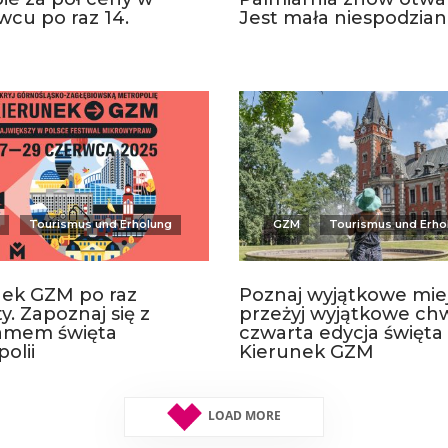
cu po raz 14.
Jest mała niespodzia
Tourismus und Erholung
GZM
Tourismus und Erho
nek GZM po raz
Poznaj wyjątkowe miej
y. Zapoznaj się z
przeżyj wyjątkowe chw
amem święta
czwarta edycja święta
olii
Kierunek GZM
LOAD MORE