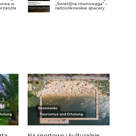
nowa w
„Świet(l)na równowaga” –
przeszła
radzionkowskie spacery
Sosnowiec
holung
Tourismus und Erholung
ta.
Na sportowo i kulturalnie.