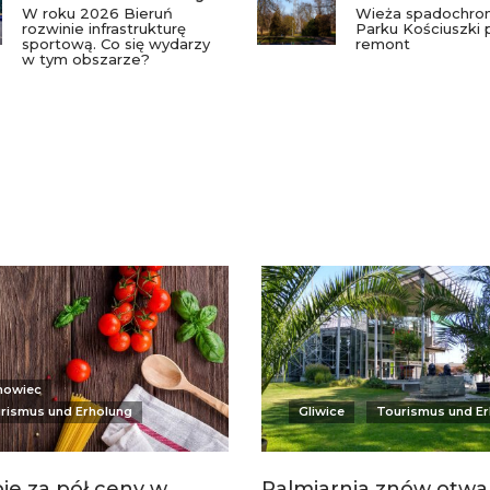
W roku 2026 Bieruń
Wieża spadochro
rozwinie infrastrukturę
Parku Kościuszki 
sportową. Co się wydarzy
remont
w tym obszarze?
nowiec
rismus und Erholung
Gliwice
Tourismus und Er
ie za pół ceny w
Palmiarnia znów otwar