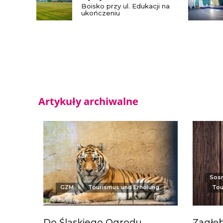
Boisko przy ul. Edukacji na
ukończeniu
Artykuły archiwalne
Sos
GZM
Tourismus und Erholung
Tou
Do Śląskiego Ogrodu
Zagłęb