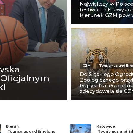
Największy w Polsc
festiwal mikrowypr
Kierunek GZM powr
GZM
Tourismus und Erh
wska
Do Śląskiego Ogrod
 Oficjalnym
Zoologicznego przy
ki
tygrys. Na jego adop
zdecydowała się G
Bieruń
,
Katowice
,
Tourismus und Erholung
Tourismus und Er