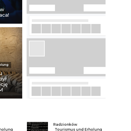
e
aw
aca!
olung
u
był
cję
ZM
Radzionków
,
holung
Tourismus und Erholung