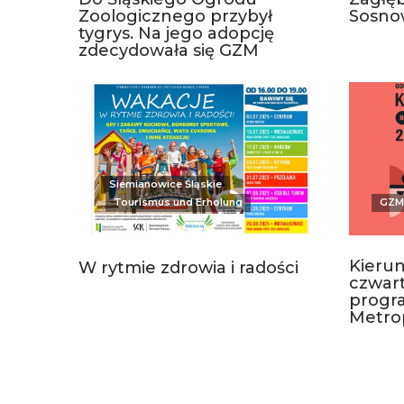
Zoologicznego przybył
Sosnow
tygrys. Na jego adopcję
zdecydowała się GZM
Siemianowice Śląskie
Tourismus und Erholung
GZM
Kieru
W rytmie zdrowia i radości
czwart
progr
Metrop