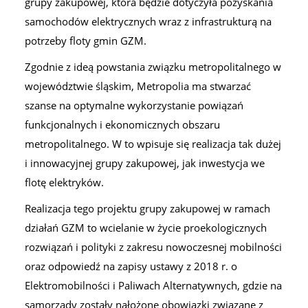
grupy zakupowej, która będzie dotyczyła pozyskania
samochodów elektrycznych wraz z infrastrukturą na
potrzeby floty gmin GZM.
Zgodnie z ideą powstania związku metropolitalnego w
województwie śląskim, Metropolia ma stwarzać
szanse na optymalne wykorzystanie powiązań
funkcjonalnych i ekonomicznych obszaru
metropolitalnego. W to wpisuje się realizacja tak dużej
i innowacyjnej grupy zakupowej, jak inwestycja we
flotę elektryków.
Realizacja tego projektu grupy zakupowej w ramach
działań GZM to wcielanie w życie proekologicznych
rozwiązań i polityki z zakresu nowoczesnej mobilności
oraz odpowiedź na zapisy ustawy z 2018 r. o
Elektromobilności i Paliwach Alternatywnych, gdzie na
samorządy zostały nałożone obowiązki związane z