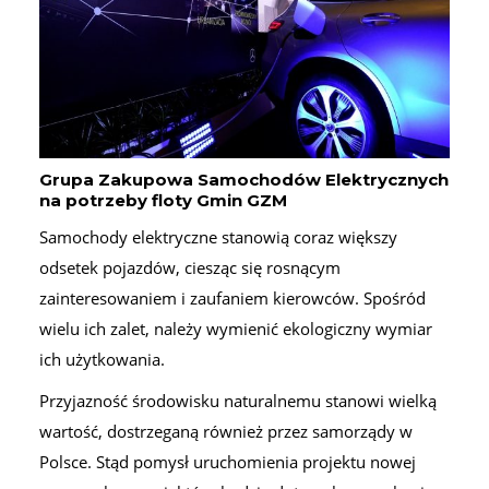
Grupa Zakupowa Samochodów Elektrycznych
na potrzeby floty Gmin GZM
Samochody elektryczne stanowią coraz większy
odsetek pojazdów, ciesząc się rosnącym
zainteresowaniem i zaufaniem kierowców. Spośród
wielu ich zalet, należy wymienić ekologiczny wymiar
ich użytkowania.
Przyjazność środowisku naturalnemu stanowi wielką
wartość, dostrzeganą również przez samorządy w
Polsce. Stąd pomysł uruchomienia projektu nowej