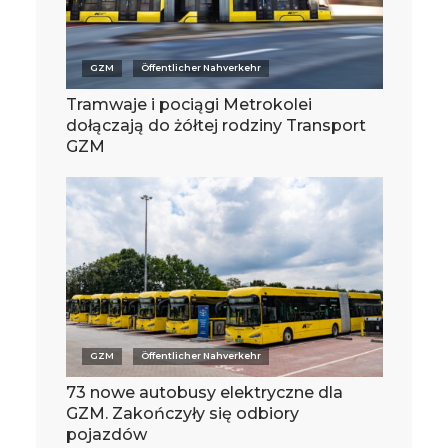
GZM
Öffentlicher Nahverkehr
Tramwaje i pociągi Metrokolei
dołączają do żółtej rodziny Transport
GZM
GZM
Öffentlicher Nahverkehr
73 nowe autobusy elektryczne dla
GZM. Zakończyły się odbiory
pojazdów