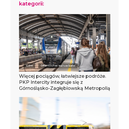
kategorii:
GZM
Öffentlicher Nahverkehr
Więcej pociągów, łatwiejsze podróże.
PKP Intercity integruje się z
Górnośląsko-Zagłębiowską Metropolią