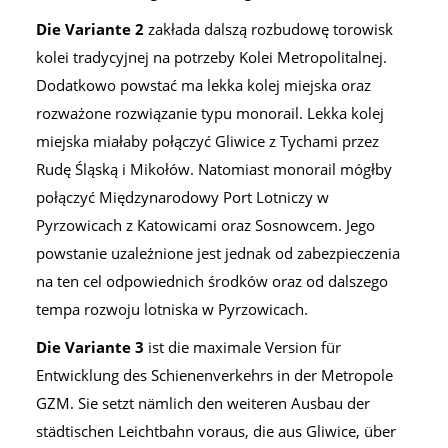
Die Variante 2
zakłada dalszą rozbudowę torowisk
kolei tradycyjnej na potrzeby Kolei Metropolitalnej.
Dodatkowo powstać ma lekka kolej miejska oraz
rozważone rozwiązanie typu monorail. Lekka kolej
miejska miałaby połączyć Gliwice z Tychami przez
Rudę Śląską i Mikołów. Natomiast monorail mógłby
połączyć Międzynarodowy Port Lotniczy w
Pyrzowicach z Katowicami oraz Sosnowcem. Jego
powstanie uzależnione jest jednak od zabezpieczenia
na ten cel odpowiednich środków oraz od dalszego
tempa rozwoju lotniska w Pyrzowicach.
Die Variante 3
ist die maximale Version für
Entwicklung des Schienenverkehrs in der Metropole
GZM. Sie setzt nämlich den weiteren Ausbau der
städtischen Leichtbahn voraus, die aus Gliwice, über