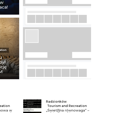
aw
aca!
ation
u
był
cję
ZM
Radzionków
,
eation
Tourism and Recreation
nowa w
„Świet(l)na równowaga” –