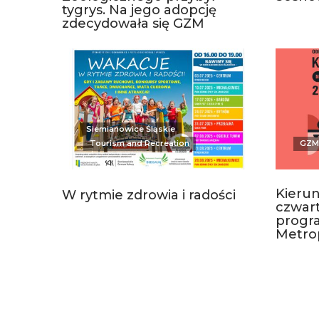
tygrys. Na jego adopcję
zdecydowała się GZM
Siemianowice Śląskie
Tourism and Recreation
GZM
Kieru
W rytmie zdrowia i radości
czwart
progr
Metrop