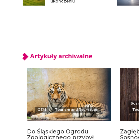
ukończeniu
Artykuły archiwalne
Sos
GZM
Tourism and Recreation
Tou
Do Śląskiego Ogrodu
Zagłęb
Zoologicznego przybył
Sosnow