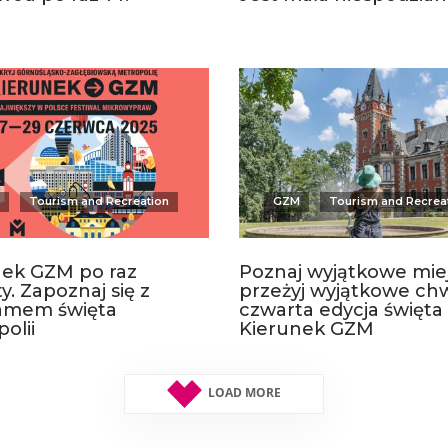
Tourism and Recreation
GZM
Tourism and Recrea
nek GZM po raz
Poznaj wyjątkowe miej
y. Zapoznaj się z
przeżyj wyjątkowe chw
amem święta
czwarta edycja święta
olii
Kierunek GZM
LOAD MORE