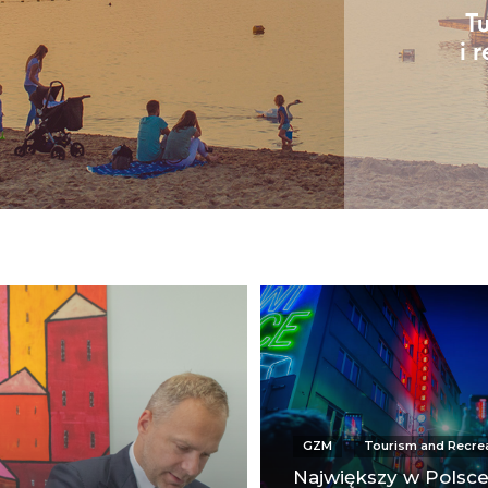
GZM
Tourism and Recre
Największy w Polsc