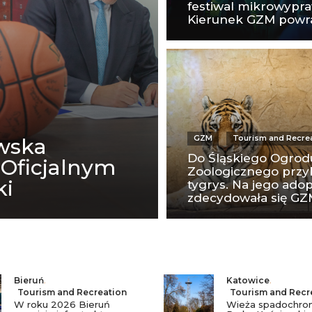
festiwal mikrowypr
Kierunek GZM powr
GZM
Tourism and Recre
wska
Do Śląskiego Ogrod
 Oficjalnym
Zoologicznego przy
ki
tygrys. Na jego adop
zdecydowała się G
Bieruń
,
Katowice
,
Tourism and Recreation
Tourism and Recr
W roku 2026 Bieruń
Wieża spadochro