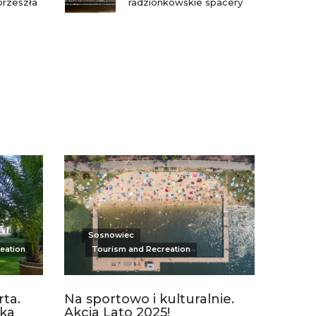
przeszła
radzionkowskie spacery
Sosnowiec
eation
Tourism and Recreation
ta.
Na sportowo i kulturalnie.
nka
Akcja Lato 2025!