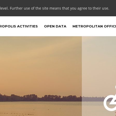
 level. Further use of the site means that you agree to their use.
OPOLIS ACTIVITIES
OPEN DATA
METROPOLITAN OFFIC