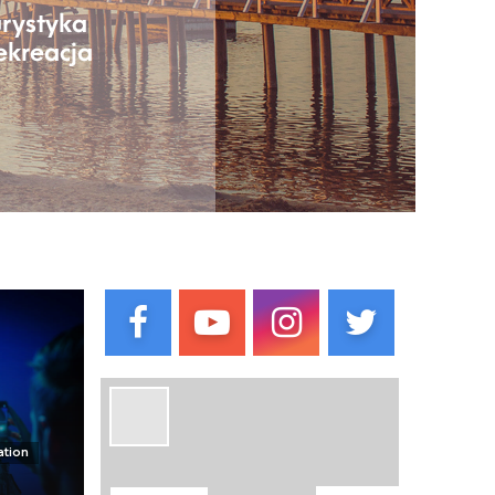
ation
e