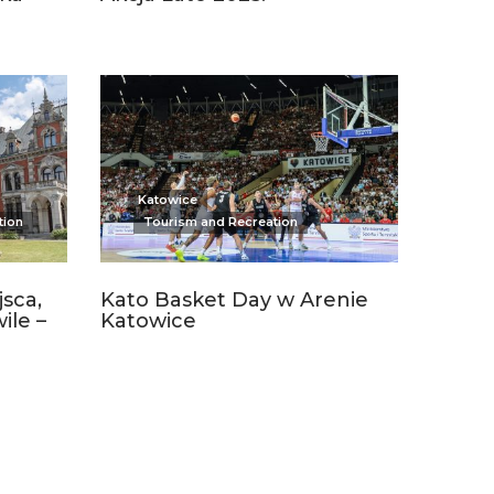
Katowice
tion
Tourism and Recreation
sca,
Kato Basket Day w Arenie
ile –
Katowice