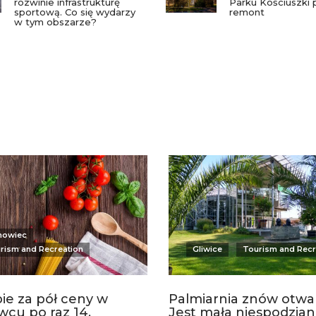
rozwinie infrastrukturę
Parku Kościuszki 
sportową. Co się wydarzy
remont
w tym obszarze?
nowiec
rism and Recreation
Gliwice
Tourism and Recr
ie za pół ceny w
Palmiarnia znów otwar
cu po raz 14.
Jest mała niespodzia