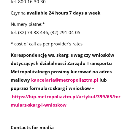
tel. 800 16 30 30
Czynna
avaliable 24 hours 7 days a week
Numery płatne:*
tel. (32) 74 38 446, (32) 291 04 05
* cost of call as per provider's rates
Korespondencję ws. skarg, uwag czy wniosków
dotyczących działalności Zarządu Transportu
Metropolitalnego prosimy kierować na adres
mailowy
kancelaria@metropoliaztm.pl
lub
poprzez formularz skarg i wniosków –
https://bip.metropoliaztm.pl/artykul/399/65/for
mularz-skarg-i-wnioskow
Contacts for media