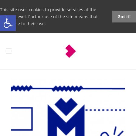
This site uses cookies to provide services at the
Open toolbar
highest level. Further use of the site means that
Got it!
you agree to their use.