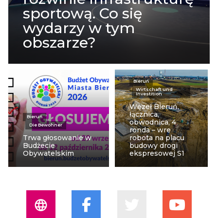
sportową. Co się
wydarzy w tym
obszarze?
Bieruń
Wirtschaft und
Investition
Węzeł Bieruń,
łącznica,
Bieruń
obwodnica, 4
Die Bewohner
ronda – wre
Trwa głosowanie w
robota na placu
Budżecie
budowy drogi
Obywatelskim
ekspresowej S1