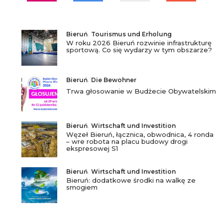
Bieruń
,
Tourismus und Erholung
W roku 2026 Bieruń rozwinie infrastrukturę
sportową. Co się wydarzy w tym obszarze?
Bieruń
,
Die Bewohner
Trwa głosowanie w Budżecie Obywatelskim
Bieruń
,
Wirtschaft und Investition
Węzeł Bieruń, łącznica, obwodnica, 4 ronda
– wre robota na placu budowy drogi
ekspresowej S1
Bieruń
,
Wirtschaft und Investition
Bieruń: dodatkowe środki na walkę ze
smogiem