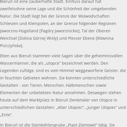
Bieruń ist eine zauberhafte Stadt. Einfluss darauf hat
zweifelsohne seine Lage und die Schönheit der umgebenden
Natur. Die Stadt liegt bei der Grenze der Woiwodschaften
Schlesien und Kleinpolen, an der Grenze folgender Regionen
Jaworzno-Hügelland [Pagóry Jaworznickie], Tal der Oberen
Weichsel [Dolina Górnej Wisły] und Plesser Ebene [Równina
Pszczyńska].
Eben aus Bieruń stammen viele Sagen über die geheimnisvollen
Wassermänner, die als „utopce“ bezeichnet werden. Den
Legenden zufolge, sind es vom Himmel weggeworfene Geister, die
in feuchten Gebieten wohnen. Sie konnten unterschiedliche
Gestalten - von Tieren, Menschen, Halbmenschen sowie
Elementen der unbelebten Natur annehmen. Deswegen stehen
heute auf dem Marktplatz in Bieruń Denkmäler von Utopce in
unterschiedlichen Gestalten: „Alter Utopiec“, „Junger Utopiec“ und
„Ente“.
In Bieruń ist die Steinkohlengrube „Piast-Ziemowit“ tätig. Sie