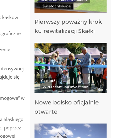
Świętochłowice
k kasków
Pierwszy poważny krok
ku rewitalizacji Skałki
ograficzne
zenie
intensywnej
ajduje się
Czeladź
Wirtschaft und Investition
ysmogowa” w
Nowe boisko oficjalnie
otwarte
a Śląskiego
o, poprzez
mogowej