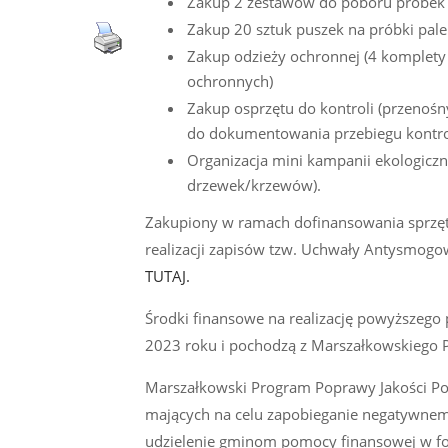
Zakup 2 zestawów do poboru próbek 
Zakup 20 sztuk puszek na próbki pal
Zakup odzieży ochronnej (4 komplety
ochronnych)
Zakup osprzętu do kontroli (przenośny
do dokumentowania przebiegu kontro
Organizacja mini kampanii ekologiczn
drzewek/krzewów).
Zakupiony w ramach dofinansowania sprzęt
realizacji zapisów tzw. Uchwały Antysmog
TUTAJ.
Środki finansowe na realizację powyższego
2023 roku i pochodzą z Marszałkowskiego 
Marszałkowski Program Poprawy Jakości Pow
mających na celu zapobieganie negatywnemu
udzielenie gminom pomocy finansowej w fo