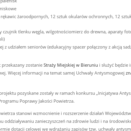
palenisk
eniskowe
 rękawic żaroodpornych, 12 sztuk okularów ochronnych, 12 sztu
 czujnik tlenku węgla, wilgotnościomierz do drewna, aparaty fot
li)
ej z udziałem seniorów (edukacyjny spacer połączony z akcją sad
 przekazany zostanie
Straży Miejskiej w Bieruniu
i służyć będzie 
owej. Więcej informacji na temat samej Uchwały Antysmogowej
zn
 projektu pozyskane zostały w ramach konkursu „Inicjatywa Ant
Programu Poprawy Jakości Powietrza.
ietrza stanowi wzmocnienie i rozszerzenie działań Województw
 oddziaływaniu zanieczyszczeń na zdrowie ludzi i na środowisk
rmie dotacji celowej we wdrażaniu zapisów tzw. uchwały antys