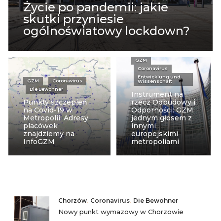
Życie po pandemii: jakie
skutki przyniesie
ogólnoświatowy lockdown?
GZM
Coronavirus
Entwicklung und
GZM
Coronavirus
Wissenschaft
Die Bewohner
Instrument na
Punkty szczepień
rzecz Odbudowy i
na Covid-19 w
Odporności: GZM
Metropolii. Adresy
jednym głosem z
placówek
innymi
znajdziemy na
europejskimi
InfoGZM
metropoliami
Chorzów
,
Coronavirus
,
Die Bewohner
Nowy punkt wymazowy w Chorzowie