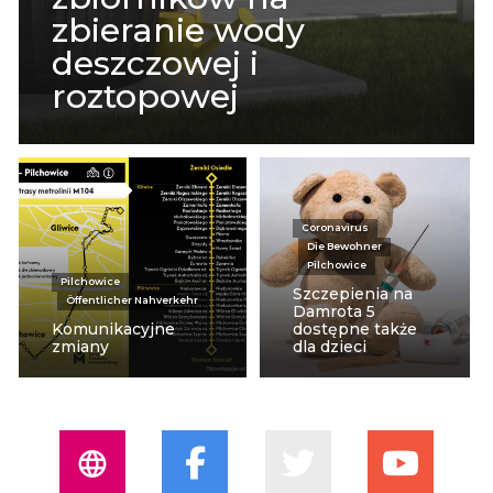
zbieranie wody
deszczowej i
roztopowej
Coronavirus
Die Bewohner
Pilchowice
Pilchowice
Szczepienia na
Öffentlicher Nahverkehr
Damrota 5
Komunikacyjne
dostępne także
zmiany
dla dzieci