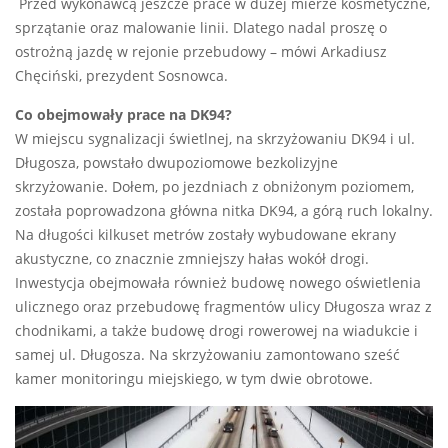
Przed wykonawcą jeszcze prace w dużej mierze kosmetyczne,
sprzątanie oraz malowanie linii. Dlatego nadal proszę o
ostrożną jazdę w rejonie przebudowy – mówi Arkadiusz
Chęciński, prezydent Sosnowca.
Co obejmowały prace na DK94?
W miejscu sygnalizacji świetlnej, na skrzyżowaniu DK94 i ul.
Długosza, powstało dwupoziomowe bezkolizyjne
skrzyżowanie. Dołem, po jezdniach z obniżonym poziomem,
została poprowadzona główna nitka DK94, a górą ruch lokalny.
Na długości kilkuset metrów zostały wybudowane ekrany
akustyczne, co znacznie zmniejszy hałas wokół drogi.
Inwestycja obejmowała również budowę nowego oświetlenia
ulicznego oraz przebudowę fragmentów ulicy Długosza wraz z
chodnikami, a także budowę drogi rowerowej na wiadukcie i
samej ul. Długosza. Na skrzyżowaniu zamontowano sześć
kamer monitoringu miejskiego, w tym dwie obrotowe.