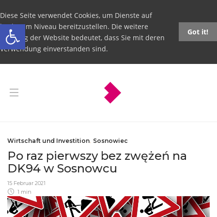
Diese Seite verwendet Cookies, um Dienste auf
Open toolbar
höchstem Niveau bereitzustellen. Die weitere
Got it!
Nutzung der Website bedeutet, dass Sie mit deren
Verwendung einverstanden sind.
Wirtschaft und Investition
,
Sosnowiec
Po raz pierwszy bez zwężeń na
DK94 w Sosnowcu
15 Februar 2021
1 min