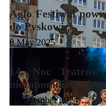
Aglo Festiwal powr
do Pyskowic!
8 May 2025
GZM
,
Culture
14. Noc Teatrów
niezapomnianych w
2 September 2024