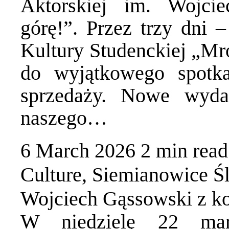
Aktorskiej im. Wojci
górę!”. Przez trzy dni
Kultury Studenckiej „Mro
do wyjątkowego spotka
sprzedaży. Nowe wydar
naszego…
6 March 2026
2 min
read
Culture
,
Siemianowice Śl
Wojciech Gąssowski z 
W niedzielę 22 ma