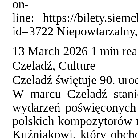
on-
line: https://bilety.siem
id=3722 Niepowtarzalny,
13 March 2026
1 min
re
Czeladź
,
Culture
Czeladź świętuje 90. ur
W marcu Czeladź stani
wydarzeń poświęconych 
polskich kompozytorów 
Kuźniakowi, który obchod