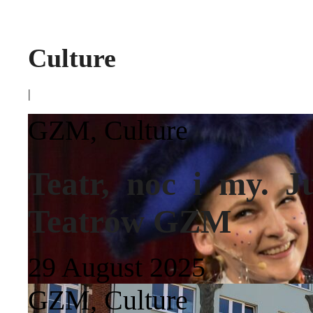
Culture
|
GZM
,
Culture
Teatr, noc i my. J
Teatrów GZM
29 August 2025
GZM
,
Culture