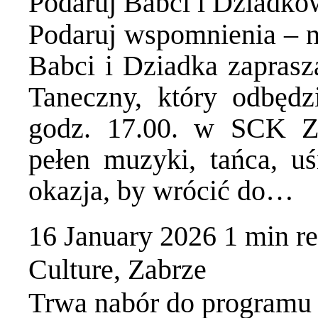
Podaruj Babci i Dziadko
Podaruj wspomnienia – ni
Babci i Dziadka zapras
Taneczny, który odbędz
godz. 17.00. w SCK Z
pełen muzyki, tańca, u
okazja, by wrócić do…
16 January 2026
1 min
r
Culture
,
Zabrze
Trwa nabór do programu 