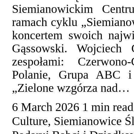
Siemianowickim Cent
ramach cyklu „Siemianow
koncertem swoich najw
Gąssowski. Wojciech 
zespołami: Czerwono-
Polanie, Grupa ABC i 
„Zielone wzgórza nad…
6 March 2026
1 min
read
Culture
,
Siemianowice Śl