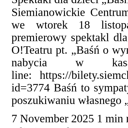
Siemianowickie Centru
we wtorek 18 listop
premierowy spektakl dl
O!Teatru pt. „Baśń o wy
nabycia w k
line: https://bilety.siem
id=3774 Baśń to sympa
poszukiwaniu własnego 
7 November 2025
1 min