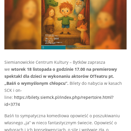
Siemianowickie Centrum Kultury – Bytków zaprasza
we
wtorek 18 listopada o godzinie 17.00 na premierowy
spektakl dla dzieci w wykonaniu aktorów O!Teatru pt.
„Baśń o wymyślonym chłopcu”.
Bilety do nabycia w kasach
SCK i on-
line:
https://bilety.siemck.pl/index.php/repertoire.html?
id=3774
Baśń to sympatyczna komediowa opowieść o poszukiwaniu
własnego „ja” w nieco fantastycznym świecie. Opowieść o
wyborach i ich konsekwencjach, o sile i wpływie zła, o