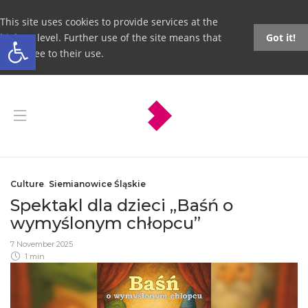
This site uses cookies to provide services at the
Open toolbar
highest level. Further use of the site means that
Got it!
you agree to their use.
Culture
,
Siemianowice Śląskie
Spektakl dla dzieci „Baśń o
wymyślonym chłopcu”
7 November 2025
1 min