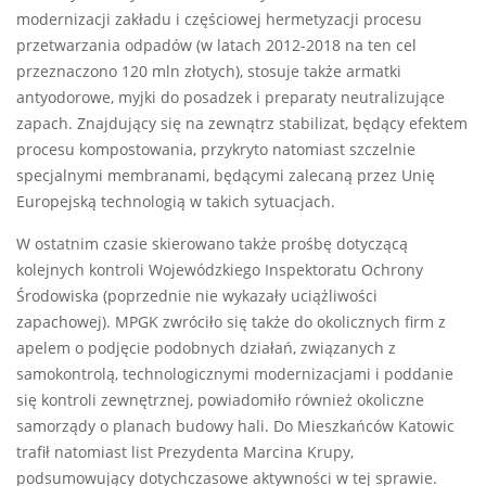
modernizacji zakładu i częściowej hermetyzacji procesu
przetwarzania odpadów (w latach 2012-2018 na ten cel
przeznaczono 120 mln złotych), stosuje także armatki
antyodorowe, myjki do posadzek i preparaty neutralizujące
zapach. Znajdujący się na zewnątrz stabilizat, będący efektem
procesu kompostowania, przykryto natomiast szczelnie
specjalnymi membranami, będącymi zalecaną przez Unię
Europejską technologią w takich sytuacjach.
W ostatnim czasie skierowano także prośbę dotyczącą
kolejnych kontroli Wojewódzkiego Inspektoratu Ochrony
Środowiska (poprzednie nie wykazały uciążliwości
zapachowej). MPGK zwróciło się także do okolicznych firm z
apelem o podjęcie podobnych działań, związanych z
samokontrolą, technologicznymi modernizacjami i poddanie
się kontroli zewnętrznej, powiadomiło również okoliczne
samorządy o planach budowy hali. Do Mieszkańców Katowic
trafił natomiast list Prezydenta Marcina Krupy,
podsumowujący dotychczasowe aktywności w tej sprawie.