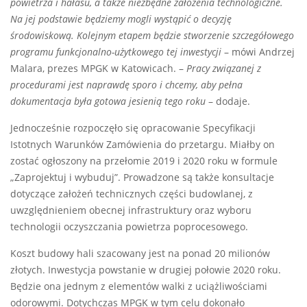
powietrza i hałasu, a także niezbędne założenia technologiczne.
Na jej podstawie będziemy mogli wystąpić o decyzję
środowiskową. Kolejnym etapem będzie stworzenie szczegółowego
programu funkcjonalno-użytkowego tej inwestycji
– mówi Andrzej
Malara, prezes MPGK w Katowicach. –
Pracy związanej z
procedurami jest naprawdę sporo i chcemy, aby pełna
dokumentacja była gotowa jesienią tego roku
– dodaje.
Jednocześnie rozpoczęło się opracowanie Specyfikacji
Istotnych Warunków Zamówienia do przetargu. Miałby on
zostać ogłoszony na przełomie 2019 i 2020 roku w formule
„Zaprojektuj i wybuduj”. Prowadzone są także konsultacje
dotyczące założeń technicznych części budowlanej, z
uwzględnieniem obecnej infrastruktury oraz wyboru
technologii oczyszczania powietrza poprocesowego.
Koszt budowy hali szacowany jest na ponad 20 milionów
złotych. Inwestycja powstanie w drugiej połowie 2020 roku.
Będzie ona jednym z elementów walki z uciążliwościami
odorowymi. Dotychczas MPGK w tym celu dokonało