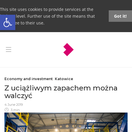
This site uses cookies to provide services at the
Open toolbar
highest level. Further use of the site means that
Got it!
you agree to their use.
Economy and investment
,
Katowice
Z uciążliwym zapachem można
walczyć
4 June 2019
3 min