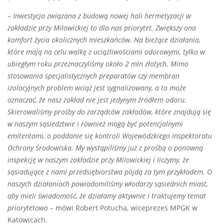
–
Inwestycja związana z budową nowej hali hermetyzacji w
zakładzie przy Milowickiej to dla nas priorytet. Zwiększy ona
komfort życia okolicznych mieszkańców. Na bieżące działania,
które mają na celu walkę z uciążliwościami odorowymi, tylko w
ubiegłym roku przeznaczyliśmy około 2 mln złotych. Mimo
stosowania specjalistycznych preparatów czy membran
izolacyjnych problem wciąż jest sygnalizowany, a to może
oznaczać, że nasz zakład nie jest jedynym źródłem odoru.
Skierowaliśmy prośby do zarządców zakładów, które znajdują się
w naszym sąsiedztwie i również mogą być potencjalnymi
emitentami, o poddanie się kontroli Wojewódzkiego Inspektoratu
Ochrony Środowiska. My wystąpiliśmy już z prośbą o ponowną
inspekcję w naszym zakładzie przy Milowickiej i liczymy, że
sąsiadujące z nami przedsiębiorstwa pójdą za tym przykładem. O
naszych działaniach powiadomiliśmy włodarzy sąsiednich miast,
aby mieli świadomość, że działamy aktywnie i traktujemy temat
priorytetowo
–
mówi Robert Potucha, wiceprezes MPGK w
Katowicach.