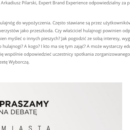
z Arkadiusz Pilarski, Expert Brand Experience odpowiedzialny za p
ulajnóg do wypożyczenia. Często stawiane są przez użytkownik
owerzystów jako przeszkoda. Czy właściciel hulajnogi powinien od
nien myśleć o innych pieszych? Jak pogodzić ze sobą interesy, wyg
 hulajnogi? A kogo? I kto ma się tym zająć? A może wystarczy edu
ą się wspólnie odpowiedzieć uczestnicy spotkania zorganizowanego
zetę Wyborczą.