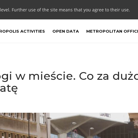
 level. Further use of the site means that you agree to their use.
OPOLIS ACTIVITIES
OPEN DATA
METROPOLITAN OFFIC
ogi w mieście. Co za duż
atę