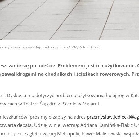
osób użytkowania wywołuje problemy (Foto: GZM/Witold Trólka)
szczanie się po mieście. Problemem jest ich użytkowanie. 
ię zawalidrogami na chodnikach i ścieżkach rowerowych. Pr
dei”. Dyskusja ma dotyczyć problemu użytkowania hulajnóg w Kat
owicach w Teatrze Śląskim w Scenie w Malarni.
 mieszkańców (prosimy o zapisy na adres
przemyslaw.jedlecki@ag
 otwarta debata. Udział w niej wezmą: Adriana Kamińska-Flak z U
rnośląsko-Zagłębiowskiej Metropolii, Paweł Maliszewski, współz