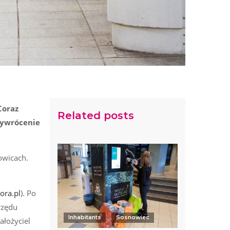
Coraz
Related posts
zywrócenie
owicach.
ora.pl
). Po
rzędu
Inhabitants
Sosnowiec
ałożyciel