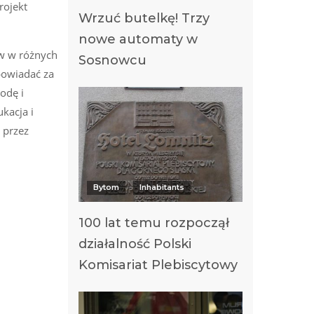
rojekt
Wrzuć butelkę! Trzy
nowe automaty w
ów w różnych
Sosnowcu
powiadać za
odę i
kacja i
 przez
Bytom
Inhabitants
100 lat temu rozpoczął
działalność Polski
Komisariat Plebiscytowy