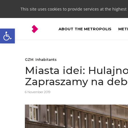
This site uses cookies to provide services at the highest
Open toolbar
ABOUT THE METROPOLIS
METR
GZM
,
Inhabitants
Miasta idei: Hulajn
Zapraszamy na deb
6 November 2019