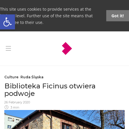
This site uses cookies to provide services at the
Open toolbar
highest level. Further use of the site means that
Got it!
you agree to their use.
Culture
,
Ruda Śląska
Biblioteka Ficinus otwiera
podwoje
26 February 2020
3 min