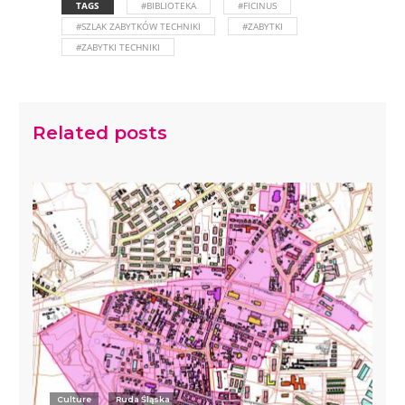
TAGS
#BIBLIOTEKA
#FICINUS
#SZLAK ZABYTKÓW TECHNIKI
#ZABYTKI
#ZABYTKI TECHNIKI
Related posts
Culture
Ruda Śląska