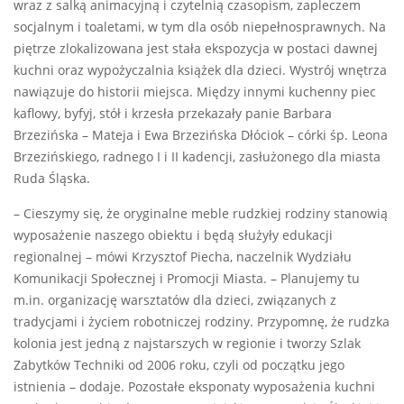
wraz z salką animacyjną i czytelnią czasopism, zapleczem
socjalnym i toaletami, w tym dla osób niepełnosprawnych. Na
piętrze zlokalizowana jest stała ekspozycja w postaci dawnej
kuchni oraz wypożyczalnia książek dla dzieci. Wystrój wnętrza
nawiązuje do historii miejsca. Między innymi kuchenny piec
kaflowy, byfyj, stół i krzesła przekazały panie Barbara
Brzezińska – Mateja i Ewa Brzezińska Dłóciok – córki śp. Leona
Brzezińskiego, radnego I i II kadencji, zasłużonego dla miasta
Ruda Śląska.
– Cieszymy się, że oryginalne meble rudzkiej rodziny stanowią
wyposażenie naszego obiektu i będą służyły edukacji
regionalnej – mówi Krzysztof Piecha, naczelnik Wydziału
Komunikacji Społecznej i Promocji Miasta. – Planujemy tu
m.in. organizację warsztatów dla dzieci, związanych z
tradycjami i życiem robotniczej rodziny. Przypomnę, że rudzka
kolonia jest jedną z najstarszych w regionie i tworzy Szlak
Zabytków Techniki od 2006 roku, czyli od początku jego
istnienia – dodaje. Pozostałe eksponaty wyposażenia kuchni