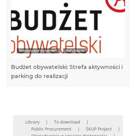
Economy and investment
Ruda Śląska
Budżet obywatelski: Strefa aktywności i
parking do realizacji
Library
To download
Public Procurement
ŚKUP Project
Oświadczenie w sprawie dostępności