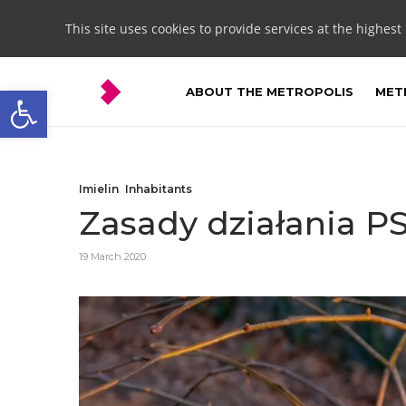
This site uses cookies to provide services at the highest
Open toolbar
ABOUT THE METROPOLIS
METR
Imielin
,
Inhabitants
Zasady działania 
19 March 2020