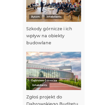
Bytom
Inhabitants
Szkody górnicze i ich
wpływ na obiekty
budowlane
Dąbrowa Górnicza
Inhabitants
Zgłoś projekt do
Dąbrowskiego Budżetu