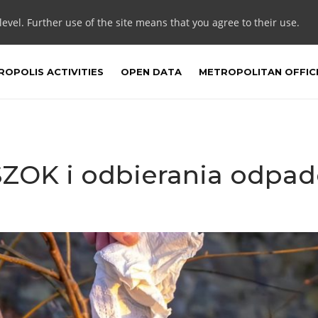
 level. Further use of the site means that you agree to their use.
OPOLIS ACTIVITIES
OPEN DATA
METROPOLITAN OFFIC
PSZOK i odbierania odp