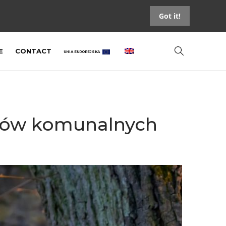
Got it!
E
CONTACT
UNIA EUROPEJSKA
adów komunalnych