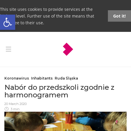
This site uses cookies to provide services at the
Open toolbar
highest level. Further use of the site means that
Got it!
you agree to their use.
Koronawirus
,
Inhabitants
,
Ruda Śląska
Nabór do przedszkoli zgodnie z
harmonogramem
20 March 2020
3 min