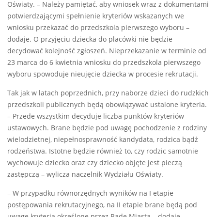
Oświaty. – Należy pamiętać, aby wniosek wraz z dokumentami
potwierdzającymi spełnienie kryteriów wskazanych we
wniosku przekazać do przedszkola pierwszego wyboru –
dodaje. O przyjęciu dziecka do placówki nie będzie
decydować kolejność zgłoszeń. Nieprzekazanie w terminie od
23 marca do 6 kwietnia wniosku do przedszkola pierwszego
wyboru spowoduje nieujęcie dziecka w procesie rekrutacji.
Tak jak w latach poprzednich, przy naborze dzieci do rudzkich
przedszkoli publicznych będą obowiązywać ustalone kryteria.
– Przede wszystkim decyduje liczba punktów kryteriów
ustawowych. Brane będzie pod uwagę pochodzenie z rodziny
wielodzietnej, niepełnosprawność kandydata, rodzica bądź
rodzeństwa. Istotne będzie również to, czy rodzic samotnie
wychowuje dziecko oraz czy dziecko objęte jest pieczą
zastępczą – wylicza naczelnik Wydziału Oświaty.
– W przypadku równorzędnych wyników na I etapie
postępowania rekrutacyjnego, na II etapie brane będą pod
uwagę kryteria określone przez Radę Miasta – dodaje