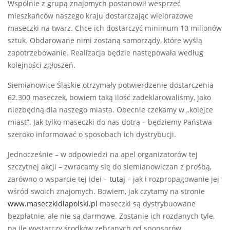
Wspólnie z grupą znajomych postanowił wesprzeć
mieszkańców naszego kraju dostarczając wielorazowe
maseczki na twarz. Chce ich dostarczyć minimum 10 milionów
sztuk. Obdarowane nimi zostaną samorządy, które wyślą
zapotrzebowanie. Realizacja będzie następowała według
kolejności zgłoszeń.
Siemianowice Śląskie otrzymały potwierdzenie dostarczenia
62.300 maseczek, bowiem taką ilość zadeklarowaliśmy, jako
niezbędną dla naszego miasta. Obecnie czekamy w „kolejce
miast”. Jak tylko maseczki do nas dotrą – będziemy Państwa
szeroko informować o sposobach ich dystrybucji.
Jednocześnie – w odpowiedzi na apel organizatorów tej
szczytnej akcji – zwracamy się do siemianowiczan z prośbą,
zarówno o wsparcie tej idei –
tutaj
– jak i rozpropagowanie jej
wśród swoich znajomych. Bowiem, jak czytamy na stronie
www.maseczkidlapolski.pl
maseczki są dystrybuowane
bezpłatnie, ale nie są darmowe. Zostanie ich rozdanych tyle,
na ile wystarczy środków zebranych od sponsorów.