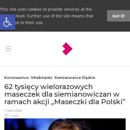
This site uses cookies to provide services at the
Open toolbar
highest level. Further use of the site means that
Got it!
you agree to their use.
Koronawirus
,
Inhabitants
,
Siemianowice Śląskie
62 tysięcy wielorazowych
maseczek dla siemianowiczan w
ramach akcji „Maseczki dla Polski”
7 April 2020
1 min