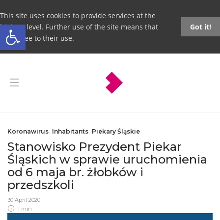
This site uses cookies to provide services at the
Open toolbar
highest level. Further use of the site means that
Got it!
you agree to their use.
Koronawirus
,
Inhabitants
,
Piekary Śląskie
Stanowisko Prezydent Piekar
Śląskich w sprawie uruchomienia
od 6 maja br. żłobków i
przedszkoli
30 April 2020
1 min